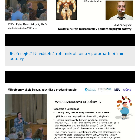
Jíst či nejíst? Neviditelná role mikrobiomu v poruchách příjmu
potravy