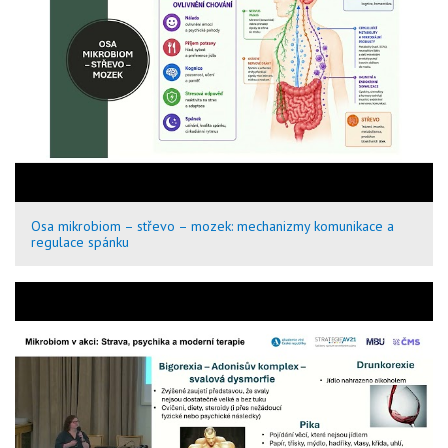
Osa mikrobiom – střevo – mozek: mechanizmy komunikace a
regulace spánku