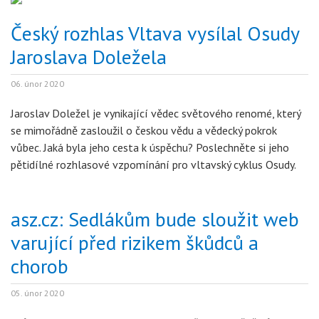
Český rozhlas Vltava vysílal Osudy
Jaroslava Doležela
06. únor 2020
Jaroslav Doležel je vynikající vědec světového renomé, který
se mimořádně zasloužil o českou vědu a vědecký pokrok
vůbec. Jaká byla jeho cesta k úspěchu? Poslechněte si jeho
pětidílné rozhlasové vzpomínání pro vltavský cyklus Osudy.
asz.cz: Sedlákům bude sloužit web
varující před rizikem škůdců a
chorob
05. únor 2020