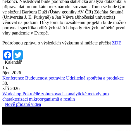
nekončí. Následovat bude podrobná statistická analýza dotazníků a
příprava dat pro unikátní mezinárodní srovnání. Tomu se bude tým
ve složení Barbora Duží (Ústav geoniky AV ČR) Zdeňka Smutná
(Univerzita J. E. Purkyně) a Jan Vávra (Jihočeská univerzita)
věnovat na podzim. Díky tomuto rozsáhlému projektu bude možno
porovnat specifika odlišných států i dopady různých průběhů první
vlny pandemie v Evropě.
Podrobnou zprávu o výsledcích výzkumu si můžete přečíst
ZDE
Facebook
Twitter
Kalendář
15.
říjen 2026
Konference Budoucnost potravin: Udržitelná spotřeba a produkce
30.
září 2026
Workshop Pokročilé zobrazovací a analytické metody pro
charakterizaci mikroorganismů a rostlin
Nově přidaná videa