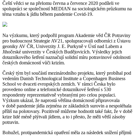
Čeští vědci se na přelomu června a července 2020 podíleli ve
spolupráci se společností MEDIAN na sociologickém průzkumu na
téma vztahu k jídlu během pandemie Covid-19.
Na výzkumu, který podpořil program Akademie věd ČR Potraviny
pro budoucnost Strategie AV21, spolupracovali odborníci z Ústavu
geoniky AV ČR, Univerzity J. E. Purkyně v Ústí nad Labem a
Jihočeské univerzity v Českých Budějovicích. Výsledky jejich
dotazníkového šetření naznačují solidní míru potravinové odolnosti
českých domácností vůči krizím.
Český tým byl součástí mezinárodního projektu, který probíhal pod
vedením Danish Technological Institute a Copenhagen Business
School ve dvaceti evropských zemích. V rámci Česka bylo
provedeno online a telefonické dotazníkové šetření s 530
respondenty reprezentativně vybranými pro celou populaci.
Výzkum ukázal, že naprostá většina domácností připravovala
v době pandemie jídla zejména ze základních surovin a nespoléhala
příliš na polotovary. Pozitivně můžeme hodnotit také fakt, že v době
krize lidé méně plýtvali jídlem, a to i přesto, že měli větší zásoby
potravin.
Bohužel, protipandemická opatření měla za následek snížení příjmů