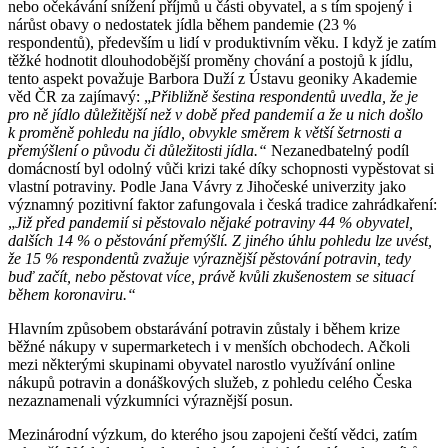
nebo očekávání snížení příjmů u části obyvatel, a s tím spojený i
nárůst obavy o nedostatek jídla během pandemie (23 %
respondentů), především u lidí v produktivním věku. I když je zatím
těžké hodnotit dlouhodobější proměny chování a postojů k jídlu,
tento aspekt považuje Barbora Duží z Ústavu geoniky Akademie
věd ČR za zajímavý: „
Přibližně šestina respondentů uvedla, že je
pro ně jídlo důležitější než v době před pandemií a že u nich došlo
k proměně pohledu na jídlo, obvykle směrem k větší šetrnosti a
přemýšlení o původu či důležitosti jídla.“
Nezanedbatelný podíl
domácností byl odolný vůči krizi také díky schopnosti vypěstovat si
vlastní potraviny. Podle Jana Vávry z Jihočeské univerzity jako
významný pozitivní faktor zafungovala i česká tradice zahrádkaření:
„
Již před pandemií si pěstovalo nějaké potraviny 44 % obyvatel,
dalších 14 % o pěstování přemýšlí. Z jiného úhlu pohledu lze uvést,
že 15 % respondentů zvažuje výraznější pěstování potravin, tedy
buď začít, nebo pěstovat více, právě kvůli zkušenostem se situací
během koronaviru.“
Hlavním způsobem obstarávání potravin zůstaly i během krize
běžné nákupy v supermarketech i v menších obchodech. Ačkoli
mezi některými skupinami obyvatel narostlo využívání online
nákupů potravin a donáškových služeb, z pohledu celého Česka
nezaznamenali výzkumníci výraznější posun.
Mezinárodní výzkum, do kterého jsou zapojeni čeští vědci, zatím