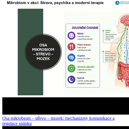
Osa mikrobiom – střevo – mozek: mechanizmy komunikace a
regulace spánku