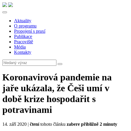
Aktuality
O programu
Propojení s praxí
Publikace
Pracoviště
Média
Kontakty
Koronavirová pandemie na
jaře ukázala, že Češi umí v
době krize hospodařit s
potravinami
14. září 2020 |
čtení
tohoto článku
zabere přibližně 2 minuty