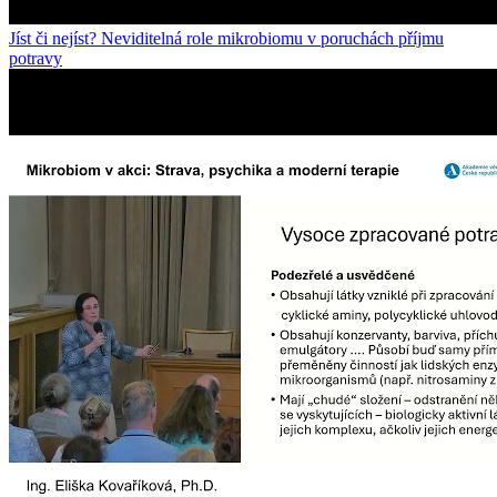
Jíst či nejíst? Neviditelná role mikrobiomu v poruchách příjmu
potravy