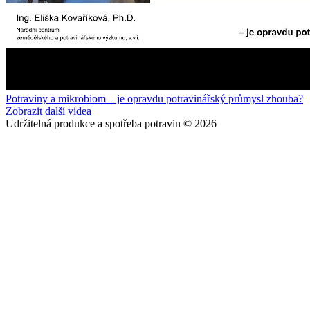
Potraviny a mikrobiom – je opravdu potravinářský průmysl zhouba?
Zobrazit další videa
Udržitelná produkce a spotřeba potravin © 2026