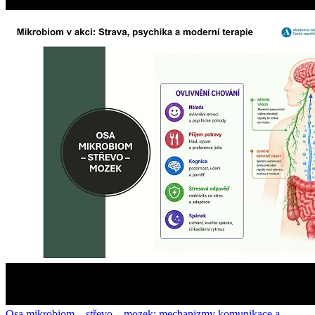
Osa mikrobiom – střevo – mozek: mechanizmy komunikace a