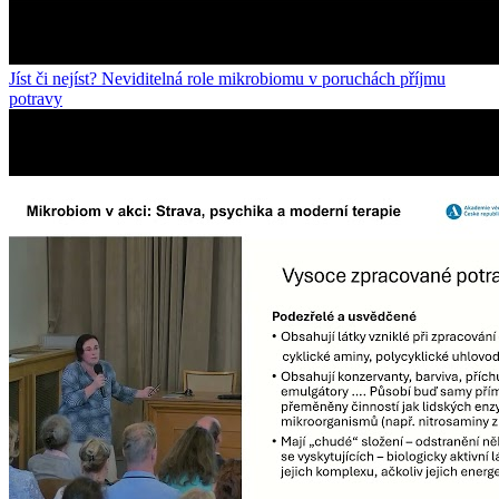
Jíst či nejíst? Neviditelná role mikrobiomu v poruchách příjmu
potravy