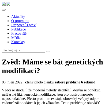
Aktuality
O programu
Propojení s praxí
Publikace
Pracoviště
Média
Kontakty
Zvěd: Máme se bát genetických
modifikací?
03. říjen 2022 |
čtení
tohoto článku
zabere přibližně 6 sekund
Vědci se shodují, že moderní metody šlechtění, kterým se poněkud
nešťastně říká genetické modifikace, jsou pro lidstvo naprosto
nepostradatelné. Přesto proti nim existuje obrovský veřejný odpor
vedoucí zákonodárce k jejich zákazům. Tento problém je obzvlášť