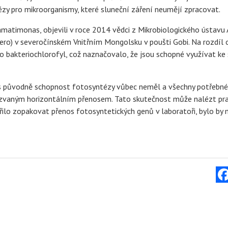
zy pro mikroorganismy, které sluneční záření neumějí zpracovat.
atimonas, objevili v roce 2014 vědci z Mikrobiologického ústavu
jezero) v severočínském Vnitřním Mongolsku v poušti Gobi. Na rozdíl 
 bakteriochlorofyl, což naznačovalo, že jsou schopné využívat k
s původně schopnost fotosyntézy vůbec neměl a všechny potřebné
akzvaným horizontálním přenosem. Tato skutečnost může nalézt pra
odařilo zopakovat přenos fotosyntetických genů v laboratoři, bylo by