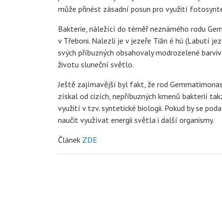
může přinést zásadní posun pro využití fotosynté
Bakterie, náležící do téměř neznámého rodu Gemm
v Třeboni. Nalezli je v jezeře Tiān é hú (Labutí 
svých příbuzných obsahovaly modrozelené barvivo
životu sluneční světlo.
Ještě zajímavější byl fakt, že rod Gemmatimona
získal od cizích, nepříbuzných kmenů bakterií t
využití v tzv. syntetické biologii. Pokud by se p
naučit využívat energii světla i další organismy.
Článek
ZDE