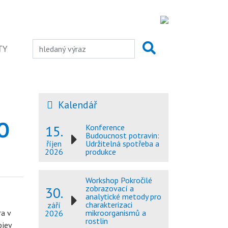
TY
Kalendář
O
15.
Konference
Budoucnost potravin:
Udržitelná spotřeba a
říjen
produkce
2026
Workshop Pokročilé
30.
zobrazovací a
analytické metody pro
charakterizaci
září
ra v
mikroorganismů a
2026
rostlin
bjev