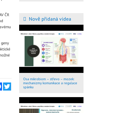
 AV ČR
Nově přidaná videa
od
e svému
 geny
ktické
 možné
Osa mikrobiom – střevo – mozek:
mechanizmy komunikace a regulace
Facebook
Twitter
spánku