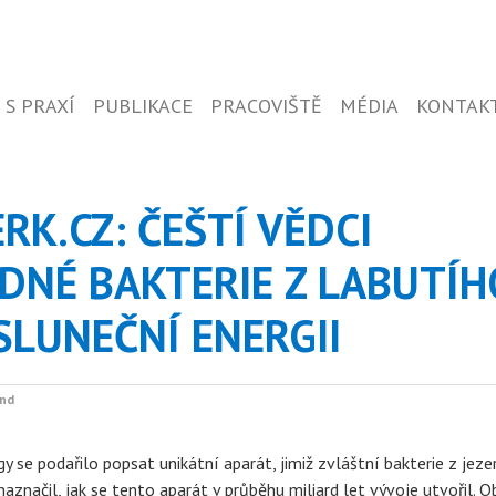
 S PRAXÍ
PUBLIKACE
PRACOVIŠTĚ
MÉDIA
KONTAK
RK.CZ: ČEŠTÍ VĚDCI
ADNÉ BAKTERIE Z LABUTÍH
SLUNEČNÍ ENERGII
und
se podařilo popsat unikátní aparát, jimiž zvláštní bakterie z jeze
aznačil, jak se tento aparát v průběhu miliard let vývoje utvořil. O