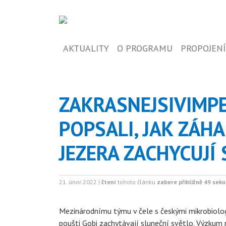
AKTUALITY
O PROGRAMU
PROPOJENÍ
ZAKRASNEJSIVIMPE
POPSALI, JAK ZÁH
JEZERA ZACHYCUJÍ 
21. únor 2022 |
čtení
tohoto článku
zabere přibližně 49 sek
Mezinárodnímu týmu v čele s českými mikrobiology 
poušti Gobi zachytávají sluneční světlo. Výzkum n