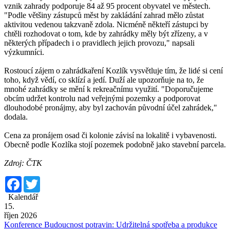
vznik zahrady podporuje 84 až 95 procent obyvatel ve městech.
"Podle většiny zástupců měst by zakládání zahrad mělo zůstat
aktivitou vedenou takzvaně zdola. Nicméně někteří zástupci by
chtěli rozhodovat o tom, kde by zahrádky měly být zřízeny, a v
některých případech i o pravidlech jejich provozu," napsali
výzkumníci.
Rostoucí zájem o zahrádkaření Kozlík vysvětluje tím, že lidé si cení
toho, když vědí, co sklízí a jedí. Duží ale upozorňuje na to, že
mnohé zahrádky se mění k rekreačnímu využití. "Doporučujeme
obcím udržet kontrolu nad veřejnými pozemky a podporovat
dlouhodobé pronájmy, aby byl zachován původní účel zahrádek,"
dodala.
Cena za pronájem osad či kolonie závisí na lokalitě i vybavenosti.
Obecně podle Kozlíka stojí pozemek podobně jako stavební parcela.
Zdroj: ČTK
Facebook
Twitter
Kalendář
15.
říjen 2026
Konference Budoucnost potravin: Udržitelná spotřeba a produkce