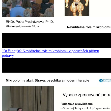
Jíst či nejíst? Neviditelná role mikrobiomu v poruchách příjmu
potravy