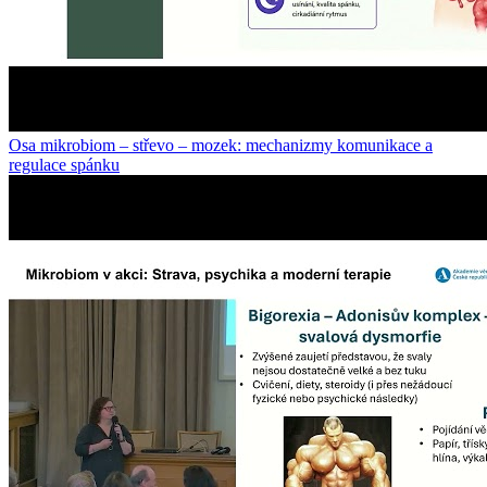
Osa mikrobiom – střevo – mozek: mechanizmy komunikace a
regulace spánku