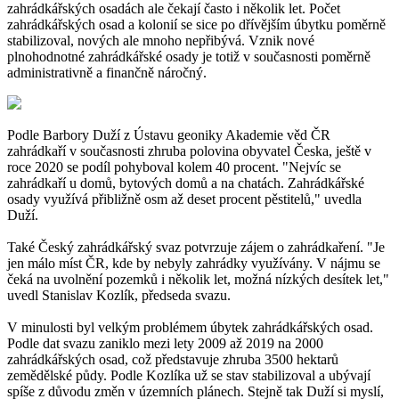
zahrádkářských osadách ale čekají často i několik let. Počet
zahrádkářských osad a kolonií se sice po dřívějším úbytku poměrně
stabilizoval, nových ale mnoho nepřibývá. Vznik nové
plnohodnotné zahrádkářské osady je totiž v současnosti poměrně
administrativně a finančně náročný.
Podle Barbory Duží z Ústavu geoniky Akademie věd ČR
zahrádkaří v současnosti zhruba polovina obyvatel Česka, ještě v
roce 2020 se podíl pohyboval kolem 40 procent. "Nejvíc se
zahrádkaří u domů, bytových domů a na chatách. Zahrádkářské
osady využívá přibližně osm až deset procent pěstitelů," uvedla
Duží.
Také Český zahrádkářský svaz potvrzuje zájem o zahrádkaření. "Je
jen málo míst ČR, kde by nebyly zahrádky využívány. V nájmu se
čeká na uvolnění pozemků i několik let, možná nízkých desítek let,"
uvedl Stanislav Kozlík, předseda svazu.
V minulosti byl velkým problémem úbytek zahrádkářských osad.
Podle dat svazu zaniklo mezi lety 2009 až 2019 na 2000
zahrádkářských osad, což představuje zhruba 3500 hektarů
zemědělské půdy. Podle Kozlíka už se stav stabilizoval a ubývají
spíše z důvodu změn v územních plánech. Stejně tak Duží si myslí,