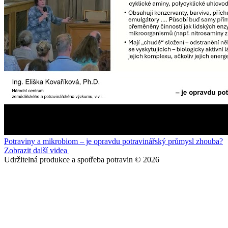
Potraviny a mikrobiom – je opravdu potravinářský průmysl zhouba?
Zobrazit další videa
Udržitelná produkce a spotřeba potravin © 2026