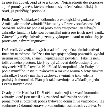
že největší úbytek osad už je u konce. "Nejzásadnější developerské
a jiné proměny měst, které s sebou nesly rušení zahrádkářských
osad, již proběhly," podotkla.
Podle Anny Vinklárkové, odbornice z ekologické organizace
Arnika, ale mnohé zahrádkářské osady v Praze v současnosti čelí
ohrožení. Města by podle ní proto měly zmapovat, jak stávající
zahrádky fungují a kde jsou potenciální místa pro jejich nový vznik.
Zároveň by měly aktivně pozemky vykupovat namísto toho, aby je
prodávaly, a území regulovat.
Duží tvrdí, že vzniku nových osad brání zejména administrativní a
finanční náročnost. "Může s tím být spojen výkup pozemků, vydání
územní rozhodnutí, shánění nejrůznějších povolení. Také již není
tolik volného prostoru, který by byl zároveň dobře dostupný pro
obyvatele MHD," uvedla. Například Metropolitní plán Prahy ale
podle mluvčího Institutu plánování a rozvoje Marka Váchy funkční
zahrádkové osady navrhuje zachovat a vnímá je jako jeden z
pražských fenoménů. Plán pak také navrhuje na základě projednání
i vznik nových osad.
Osady podle Kozlíka i Duží někde nahrazují takzvané komunitní
zahrady, které jsou menší a k založení stačí založit spolek a
pronajmout si pozemek poblíž bytového domu či ve vnitrobloku. Ze
souhrnné výzkumné zprávy o komunitních zahradách vyplývá, že