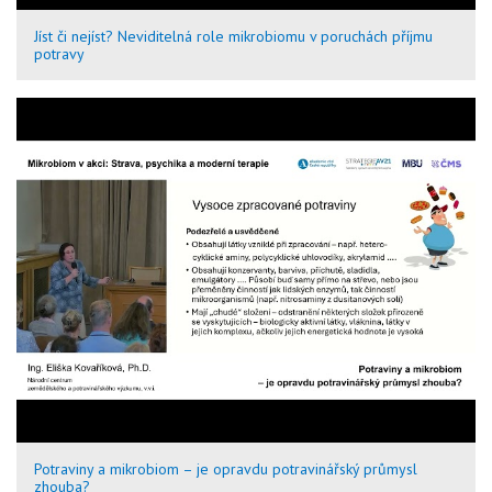
Jíst či nejíst? Neviditelná role mikrobiomu v poruchách příjmu
potravy
Potraviny a mikrobiom – je opravdu potravinářský průmysl
zhouba?