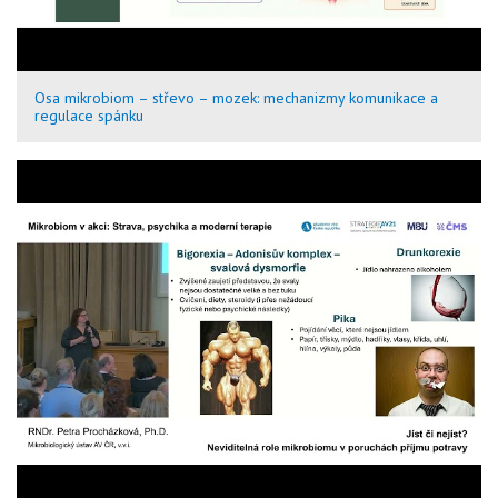
Osa mikrobiom – střevo – mozek: mechanizmy komunikace a
regulace spánku