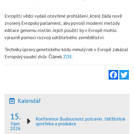
Evropští vědci vydali otevřené prohlášení, které žádá nově
zvolený Evropský parlament, aby povolil moderní metody
editace genomu rostlin. Jejich použití by v Evropě mohlo
výrazně pomoci rozvoji udržitelného zemědělství.
Techniky úpravy genetického kódu minulý rok v Evropě zakázal
Evropský soudní dvůr. Článek
ZDE
.
Facebo
Tw
Kalendář
15.
Konference Budoucnost potravin: Udržitelná
spotřeba a produkce
říjen
2026