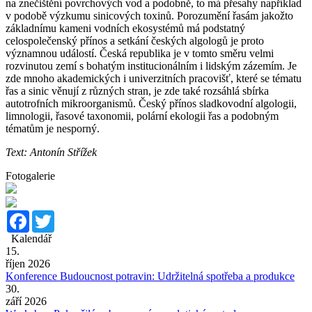
na znečištění povrchových vod a podobně, to má přesahy například
v podobě výzkumu sinicových toxinů. Porozumění řasám jakožto
základnímu kameni vodních ekosystémů má podstatný
celospolečenský přínos a setkání českých algologů je proto
významnou událostí. Česká republika je v tomto směru velmi
rozvinutou zemí s bohatým institucionálním i lidským zázemím. Je
zde mnoho akademických i univerzitních pracovišť, které se tématu
řas a sinic věnují z různých stran, je zde také rozsáhlá sbírka
autotrofních mikroorganismů. Český přínos sladkovodní algologii,
limnologii, řasové taxonomii, polární ekologii řas a podobným
tématům je nesporný.
Text: Antonín Střížek
Fotogalerie
Facebook
Twitter
Kalendář
15.
říjen 2026
Konference Budoucnost potravin: Udržitelná spotřeba a produkce
30.
září 2026