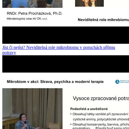
Jíst či nejíst? Neviditelná role mikrobiomu v poruchách příjmu
potravy