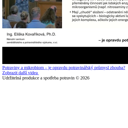
Potraviny a mikrobiom – je opravdu potravinářský průmysl zhouba?
Zobrazit další videa
Udržitelná produkce a spotřeba potravin © 2026