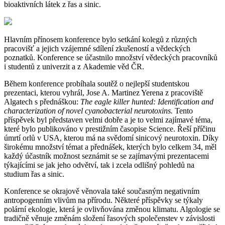
bioaktivních látek z řas a sinic.
Hlavním přínosem konference bylo setkání kolegů z různých
pracovišť a jejich vzájemné sdílení zkušeností a vědeckých
poznatků. Konference se účastnilo množství vědeckých pracovníků
i studentů z univerzit a z Akademie věd ČR.
Během konference probíhala soutěž o nejlepší studentskou
prezentaci, kterou vyhrál, Jose A. Martinez Yerena z pracoviště
Algatech s přednáškou:
The eagle killer hunted: Identification and
characterization of novel cyanobacterial neurotoxins.
Tento
příspěvek byl představen velmi dobře a je to velmi zajímavé téma,
které bylo publikováno v prestižním časopise Science. Řeší příčinu
úmrtí orlů v USA, kterou má na svědomí sinicový neurotoxin. Díky
širokému množství témat a přednášek, kterých bylo celkem 34, měl
každý účastník možnost seznámit se se zajímavými prezentacemi
týkajícími se jak jeho odvětví, tak i zcela odlišný pohledů na
studium řas a sinic.
Konference se okrajově věnovala také současným negativním
antropogenním vlivům na přírodu. Některé příspěvky se týkaly
polární ekologie, která je ovlivňována změnou klimatu. Algologie se
tradičně věnuje změnám složení řasových společenstev v závislosti