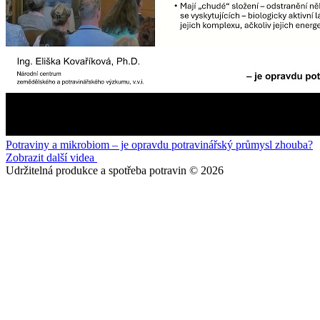
Potraviny a mikrobiom – je opravdu potravinářský průmysl zhouba?
Zobrazit další videa
Udržitelná produkce a spotřeba potravin © 2026