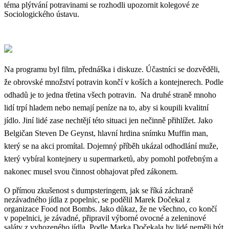
téma plýtvání potravinami se rozhodli upozornit kolegové ze
Sociologického ústavu.
Na programu byl film, přednáška i diskuze. Účastníci se dozvěděli,
že obrovské množství potravin končí v koších a kontejnerech. Podle
odhadů je to jedna třetina všech potravin. Na druhé straně mnoho
lidí trpí hladem nebo nemají peníze na to, aby si koupili kvalitní
jídlo. Jiní lidé zase nechtějí této situaci jen nečinně přihlížet. Jako
Belgičan Steven De Geynst, hlavní hrdina snímku Muffin man,
který se na akci promítal. Dojemný příběh ukázal odhodlání muže,
který vybíral kontejnery u supermarketů, aby pomohl potřebným a
nakonec musel svou činnost obhajovat před zákonem.
O přímou zkušenost s dumpsteringem, jak se říká záchraně
nezávadného jídla z popelnic, se podělil Marek Dočekal z
organizace Food not Bombs. Jako důkaz, že ne všechno, co končí
v popelnici, je závadné, připravil výborné ovocné a zeleninové
saláty z vyhozeného jídla. Podle Marka Dočekala by lidé neměli být