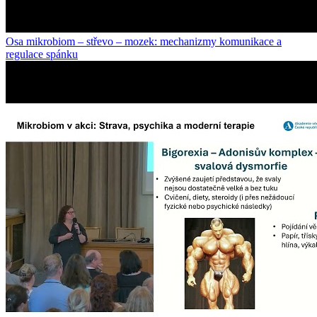
Osa mikrobiom – střevo – mozek: mechanizmy komunikace a
regulace spánku