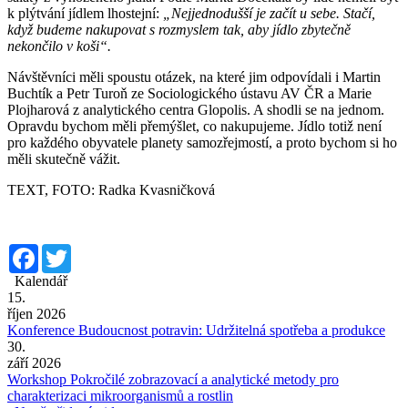
k plýtvání jídlem lhostejní:
„Nejjednodušší je začít u sebe. Stačí,
když budeme nakupovat s rozmyslem tak, aby jídlo zbytečně
nekončilo v koši“.
Návštěvníci měli spoustu otázek, na které jim odpovídali i Martin
Buchtík a Petr Turoň ze Sociologického ústavu AV ČR a Marie
Plojharová z analytického centra Glopolis. A shodli se na jednom.
Opravdu bychom měli přemýšlet, co nakupujeme. Jídlo totiž není
pro každého obyvatele planety samozřejmostí, a proto bychom si ho
měli skutečně vážit.
TEXT, FOTO: Radka Kvasničková
Facebook
Twitter
Kalendář
15.
říjen 2026
Konference Budoucnost potravin: Udržitelná spotřeba a produkce
30.
září 2026
Workshop Pokročilé zobrazovací a analytické metody pro
charakterizaci mikroorganismů a rostlin