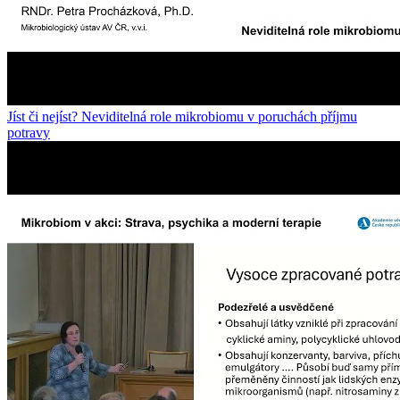
Jíst či nejíst? Neviditelná role mikrobiomu v poruchách příjmu
potravy