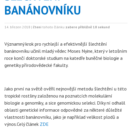
BANÁNOVNÍKU
14. březen 2018 |
čtení
tohoto článku
zabere přibližně 18 sekund
Významný krok pro rychlejší a efektivnější šlechtění
banánovníku učinil mladý vědec Moses Nyine, který v letošním
roce končí doktorské studium na katedře buněčné biologie a
genetiky přírodovědecké fakulty.
Jako první na světě ověřil nejnovější metodu šlechtění u této
tropické rostliny založenou na poznatcích molekulární
biologie a genomiky, a sice genomickou selekci. Díky ní odhalil
oblasti genetické informace odpovědné za některé důležité
vlastnosti banánovníku, jako je například velikost plodů a
výnos.Celý článek
ZDE