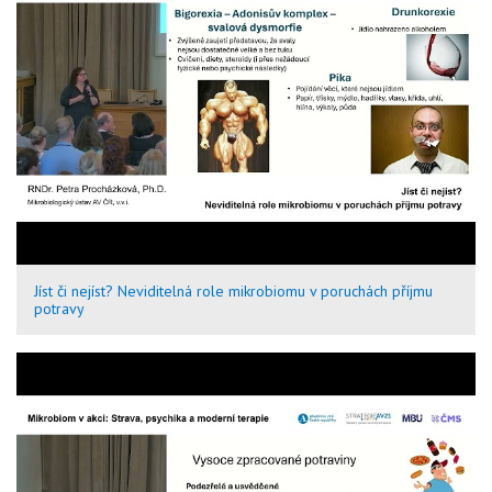
Jíst či nejíst? Neviditelná role mikrobiomu v poruchách příjmu
potravy