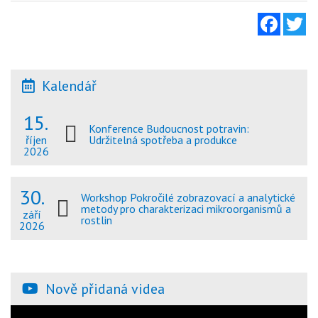
Facebo
Tw
Kalendář
15.
Konference Budoucnost potravin:
Udržitelná spotřeba a produkce
říjen
2026
30.
Workshop Pokročilé zobrazovací a analytické
metody pro charakterizaci mikroorganismů a
září
rostlin
2026
Nově přidaná videa