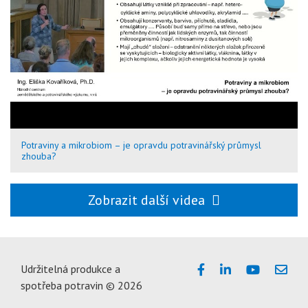
Potraviny a mikrobiom – je opravdu potravinářský průmysl
zhouba?
Zobrazit další videa
Udržitelná produkce a
spotřeba potravin © 2026