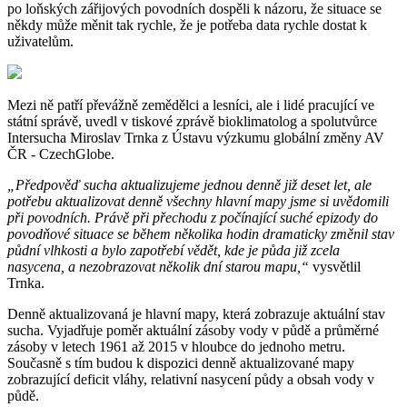
po loňských zářijových povodních dospěli k názoru, že situace se
někdy může měnit tak rychle, že je potřeba data rychle dostat k
uživatelům.
Mezi ně patří převážně zemědělci a lesníci, ale i lidé pracující ve
státní správě, uvedl v tiskové zprávě bioklimatolog a spolutvůrce
Intersucha Miroslav Trnka z Ústavu výzkumu globální změny AV
ČR - CzechGlobe.
„Předpověď sucha aktualizujeme jednou denně již deset let, ale
potřebu aktualizovat denně všechny hlavní mapy jsme si uvědomili
při povodních. Právě při přechodu z počínající suché epizody do
povodňové situace se během několika hodin dramaticky změnil stav
půdní vlhkosti a bylo zapotřebí vědět, kde je půda již zcela
nasycena, a nezobrazovat několik dní starou mapu,“
vysvětlil
Trnka.
Denně aktualizovaná je hlavní mapy, která zobrazuje aktuální stav
sucha. Vyjadřuje poměr aktuální zásoby vody v půdě a průměrné
zásoby v letech 1961 až 2015 v hloubce do jednoho metru.
Současně s tím budou k dispozici denně aktualizované mapy
zobrazující deficit vláhy, relativní nasycení půdy a obsah vody v
půdě.