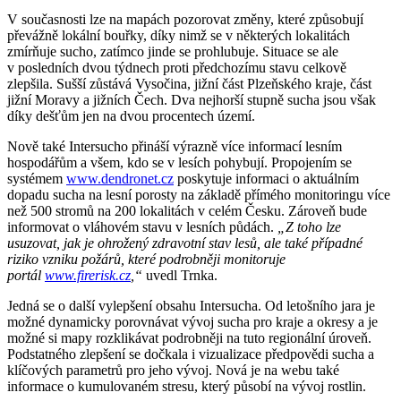
V současnosti lze na mapách pozorovat změny, které způsobují
převážně lokální bouřky, díky nimž se v některých lokalitách
zmírňuje sucho, zatímco jinde se prohlubuje. Situace se ale
v posledních dvou týdnech proti předchozímu stavu celkově
zlepšila. Sušší zůstává Vysočina, jižní část Plzeňského kraje, část
jižní Moravy a jižních Čech. Dva nejhorší stupně sucha jsou však
díky dešťům jen na dvou procentech území.
Nově také Intersucho přináší výrazně více informací lesním
hospodářům a všem, kdo se v lesích pohybují. Propojením se
systémem
www.dendronet.cz
poskytuje informaci o aktuálním
dopadu sucha na lesní porosty na základě přímého monitoringu více
než 500 stromů na 200 lokalitách v celém Česku. Zároveň bude
informovat o vláhovém stavu v lesních půdách.
„Z toho lze
usuzovat, jak je ohrožený zdravotní stav lesů, ale také případné
riziko vzniku požárů, které podrobněji monitoruje
portál
www.firerisk.cz
,“
uvedl Trnka.
Jedná se o další vylepšení obsahu Intersucha. Od letošního jara je
možné dynamicky porovnávat vývoj sucha pro kraje a okresy a je
možné si mapy rozklikávat podrobněji na tuto regionální úroveň.
Podstatného zlepšení se dočkala i vizualizace předpovědi sucha a
klíčových parametrů pro jeho vývoj. Nová je na webu také
informace o kumulovaném stresu, který působí na vývoj rostlin.