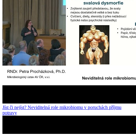
Jíst či nejíst? Neviditelná role mikrobiomu v poruchách příjmu
potravy