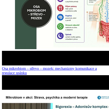
Osa mikrobiom – střevo – mozek: mechanizmy komunikace a
regulace spánku