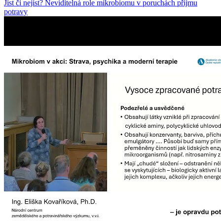
Jíst či nejíst? Neviditelná role mikrobiomu v poruchách příjmu
potravy