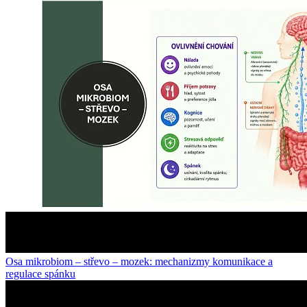
Osa mikrobiom – střevo – mozek: mechanizmy komunikace a
regulace spánku