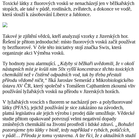
Toxické látky z fluorových vosků se nenacházejí jen v běžkařských
stopách, ale také v půdě, rostlinách, zvířatech, a dokonce ve vodě,
která slouží k zásobování Liberce a Jablonce.
Takové je zjištění vědců, kteří analyzují vzorky z Jizerských hor.
Řešení je přitom jednoduché: místo fluorových vosků začít používat
ty bezfluorové. V čele této iniciativy stojí značka Swix, která
organizuje akci Výměna vosků.
Ty hodnoty jsou alarmující.
„Kdyby si běžkaři uvědomili, že v okolí
nástupních míst je kvůli nim 50x vyšší koncentrace těchto toxických
chemikálií než v čistírně odpadních vod, tak by třeba přestali
přírodu vědomě ničit,“
říká Jaroslav Semerád z Mikrobiologického
ústavu AV ČR, který společně s Tomášem Cajthamlem zkoumá vliv
používání lyžařských vosků na přírodu v Jizerských horách.
V lyžařských voscích s fluorem se nacházejí per- a polyfluorované
látky (PFAS), jejichž používání je sice zakázáno na závodech,
platná legislativa ale jejich výrobu i prodej dále umožňuje. Vědecké
studie přitom opakovaně potvrzují velmi negativní dopady
zmíněných chemikálií na životní prostředí i lidské zdraví.
„Bohužel
pozorujeme tyto látky v biotě, tedy například v rybách, potůčcích,
v půdě… Příroda je tomu vystavena. A lze říci, že z aktuálních studií