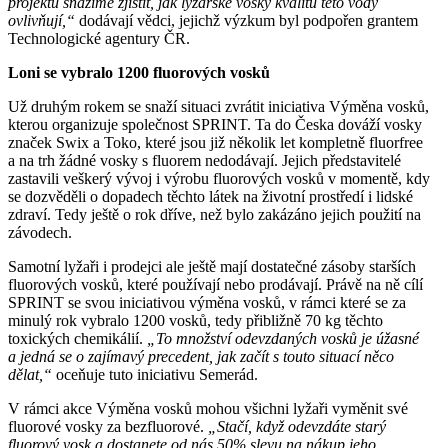
projektu snažíme zjistit, jak lyžařské vosky kvalitu této vody
ovlivňují,“
dodávají vědci, jejichž výzkum byl podpořen grantem
Technologické agentury ČR.
Loni se vybralo 1200 fluorových vosků
Už druhým rokem se snaží situaci zvrátit iniciativa Výměna vosků,
kterou organizuje společnost SPRINT. Ta do Česka dováží vosky
značek Swix a Toko, které jsou již několik let kompletně fluorfree
a na trh žádné vosky s fluorem nedodávají. Jejich představitelé
zastavili veškerý vývoj i výrobu fluorových vosků v momentě, kdy
se dozvěděli o dopadech těchto látek na životní prostředí i lidské
zdraví. Tedy ještě o rok dříve, než bylo zakázáno jejich použití na
závodech.
Samotní lyžaři i prodejci ale ještě mají dostatečné zásoby starších
fluorových vosků, které používají nebo prodávají. Právě na ně cílí
SPRINT se svou iniciativou výměna vosků, v rámci které se za
minulý rok vybralo 1200 vosků, tedy přibližně 70 kg těchto
toxických chemikálií.
„To množství odevzdaných vosků je úžasné
a jedná se o zajímavý precedent, jak začít s touto situací něco
dělat,“
oceňuje tuto iniciativu Semerád.
V rámci akce Výměna vosků mohou všichni lyžaři vyměnit své
fluorové vosky za bezfluorové.
„Stačí, když odevzdáte starý
fluorový vosk a dostanete od nás 50% slevu na nákup jeho