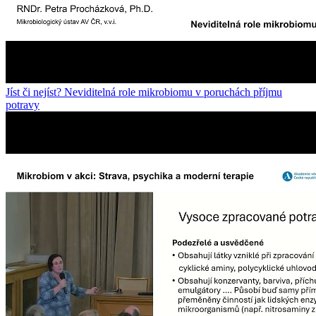
Jíst či nejíst? Neviditelná role mikrobiomu v poruchách příjmu
potravy