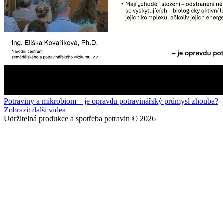
Potraviny a mikrobiom – je opravdu potravinářský průmysl zhouba?
Zobrazit další videa
Udržitelná produkce a spotřeba potravin © 2026