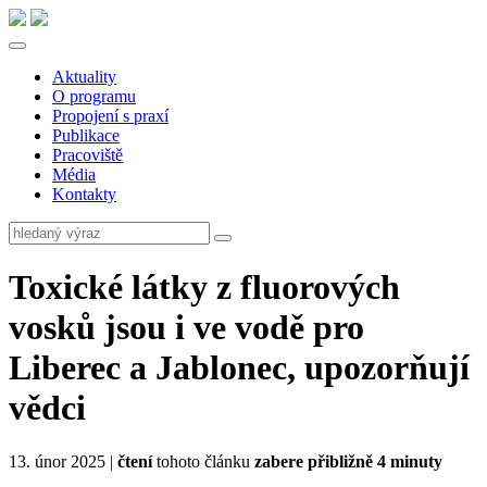
Aktuality
O programu
Propojení s praxí
Publikace
Pracoviště
Média
Kontakty
Toxické látky z fluorových
vosků jsou i ve vodě pro
Liberec a Jablonec, upozorňují
vědci
13. únor 2025 |
čtení
tohoto článku
zabere přibližně 4 minuty