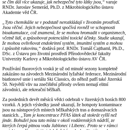
se čím dál více ukazuje, jak nebezpečné tyto látky jsou,“
varuje
RNDr. Jaroslav Semerád, Ph.D. z Mikrobiologického ústavu
Akademie věd ČR.
„Tyto chemikálie se v podstatě nerozkládají v životním prostředí.
Jsou věčné. Jejich nebezpečnost spočívá rovněž ve schopnosti
bioakumulace, což znamená, že se mohou hromadit v organismech,
včetně lidí, a způsobovat potenciální toxické účinky. Studie ukazují,
že mohou ovlivňovat endokrinní systém, imunitní systém a mohou
i způsobit rakovinu,“
dodává prof. RNDr. Tomáš Cajthaml, Ph.D.,
DSc. z Ústavu pro životní prostředí Přírodovědecké fakulty
Univerzity Karlovy a Mikrobiologického ústavu AV ČR.
Používání fluorových vosků je už od minulé sezony kompletně
zakázáno na závodech Mezinárodní lyžařské federace, Mezinárodní
biatlonové unie i seriálu Ski Classics, do něhož patří také Jizerská
50. Největší vliv na znečištění přírody ovšem nemají elitní
závodníci, ale rekreační běžkaři.
Za posledních devět měsíců vědci odebrali v Jizerských horách 800
vzorků. A jejich výsledky jasně ukazují, že hotspoty kontaminace
jsou na nástupových místech běžkařských tras a domazávacích
stanicích.
„Tam je koncentrace PFAS látek až stokrát vyšší než
jinde. Bohužel jsou tato místa v okolí vodárenských nádrží, ze
kterých čerpá pitnou vodu Jablonec i Liberec. Proto se v rámci