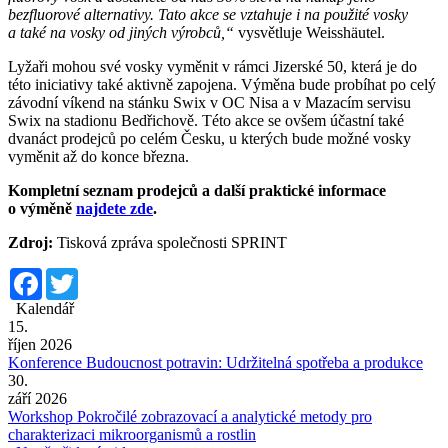
bezfluorové alternativy. Tato akce se vztahuje i na použité vosky
a také na vosky od jiných výrobců,“
vysvětluje Weisshäutel.
Lyžaři mohou své vosky vyměnit v rámci Jizerské 50, která je do
této iniciativy také aktivně zapojena. Výměna bude probíhat po celý
závodní víkend na stánku Swix v OC Nisa a v Mazacím servisu
Swix na stadionu Bedřichově. Této akce se ovšem účastní také
dvanáct prodejců po celém Česku, u kterých bude možné vosky
vyměnit až do konce března.
Kompletní seznam prodejců a další praktické informace
o výměně
najdete zde
.
Zdroj:
Tisková zpráva společnosti SPRINT
Facebook
Twitter
Kalendář
15.
říjen 2026
Konference Budoucnost potravin: Udržitelná spotřeba a produkce
30.
září 2026
Workshop Pokročilé zobrazovací a analytické metody pro
charakterizaci mikroorganismů a rostlin