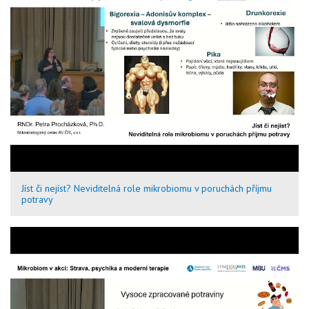
Jíst či nejíst? Neviditelná role mikrobiomu v poruchách příjmu
potravy