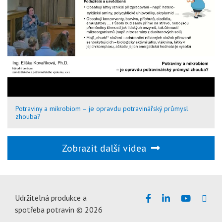
Potraviny a mikrobiom – je opravdu potravinářský průmysl
zhouba?
Zobrazit další videa
Udržitelná produkce a
spotřeba potravin © 2026