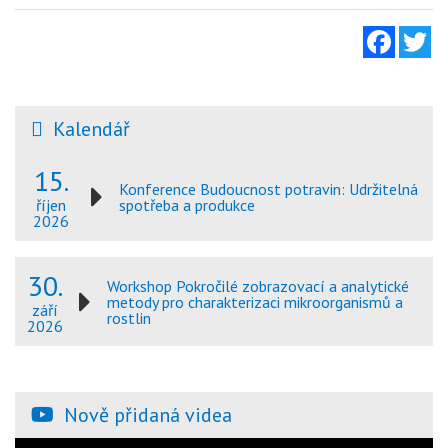
Facebo
Tw
Kalendář
15.
Konference Budoucnost potravin: Udržitelná
spotřeba a produkce
říjen
2026
30.
Workshop Pokročilé zobrazovací a analytické
metody pro charakterizaci mikroorganismů a
září
rostlin
2026
Nově přidaná videa