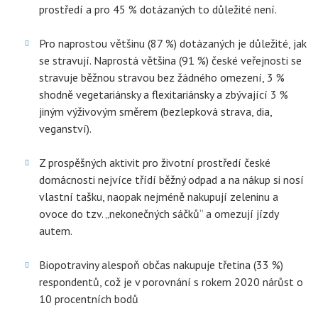
prostředí a pro 45 % dotázaných to důležité není.
Pro naprostou většinu (87 %) dotázaných je důležité, jak
se stravují. Naprostá většina (91 %) české veřejnosti se
stravuje běžnou stravou bez žádného omezení, 3 %
shodně vegetariánsky a flexitariánsky a zbývající 3 %
jiným výživovým směrem (bezlepková strava, dia,
veganství).
Z prospěšných aktivit pro životní prostředí české
domácnosti nejvíce třídí běžný odpad a na nákup si nosí
vlastní tašku, naopak nejméně nakupují zeleninu a
ovoce do tzv. „nekonečných sáčků“ a omezují jízdy
autem.
Biopotraviny alespoň občas nakupuje třetina (33 %)
respondentů, což je v porovnání s rokem 2020 nárůst o
10 procentních bodů