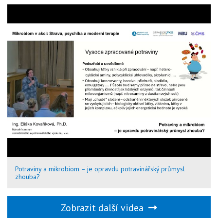
Potraviny a mikrobiom – je opravdu potravinářský průmysl
zhouba?
Zobrazit další videa