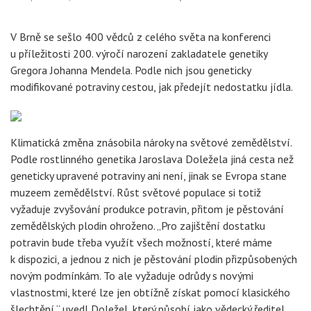
V Brně se sešlo 400 vědců z celého světa na konferenci
u příležitosti 200. výročí narození zakladatele genetiky
Gregora Johanna Mendela. Podle nich jsou geneticky
modifikované potraviny cestou, jak předejít nedostatku jídla.
Klimatická změna znásobila nároky na světové zemědělství.
Podle rostlinného genetika Jaroslava Doležela jiná cesta než
geneticky upravené potraviny ani není, jinak se Evropa stane
muzeem zemědělství. Růst světové populace si totiž
vyžaduje zvyšování produkce potravin, přitom je pěstování
zemědělských plodin ohroženo. „Pro zajištění dostatku
potravin bude třeba využít všech možností, které máme
k dispozici, a jednou z nich je pěstování plodin přizpůsobených
novým podmínkám. To ale vyžaduje odrůdy s novými
vlastnostmi, které lze jen obtížně získat pomocí klasického
šlechtění,“ uvedl Doležel, který působí jako vědecký ředitel