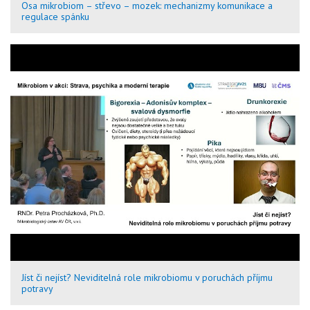
Osa mikrobiom – střevo – mozek: mechanizmy komunikace a
regulace spánku
Jíst či nejíst? Neviditelná role mikrobiomu v poruchách příjmu
potravy