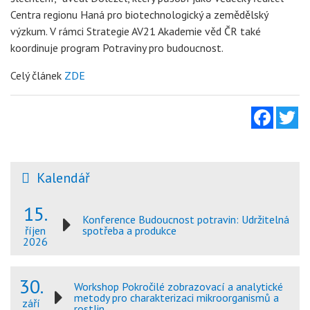
Centra regionu Haná pro biotechnologický a zemědělský
výzkum. V rámci Strategie AV21 Akademie věd ČR také
koordinuje program Potraviny pro budoucnost.
Celý článek
ZDE
Facebo
Tw
Kalendář
15.
Konference Budoucnost potravin: Udržitelná
spotřeba a produkce
říjen
2026
30.
Workshop Pokročilé zobrazovací a analytické
metody pro charakterizaci mikroorganismů a
září
rostlin