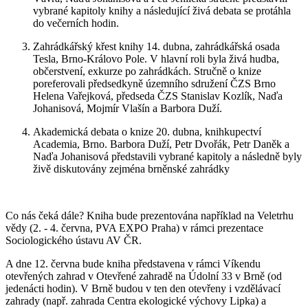
vybrané kapitoly knihy a následující živá debata se protáhla
do večerních hodin.
Zahrádkářský křest knihy 14. dubna, zahrádkářská osada
Tesla, Brno-Královo Pole. V hlavní roli byla živá hudba,
občerstvení, exkurze po zahrádkách. Stručně o knize
poreferovali předsedkyně územního sdružení ČZS Brno
Helena Vařejková, předseda ČZS Stanislav Kozlík, Naďa
Johanisová, Mojmír Vlašín a Barbora Duží.
Akademická debata o knize 20. dubna, knihkupectví
Academia, Brno. Barbora Duží, Petr Dvořák, Petr Daněk a
Naďa Johanisová představili vybrané kapitoly a následně byly
živě diskutovány zejména brněnské zahrádky
Co nás čeká dále? Kniha bude prezentována například na Veletrhu
vědy (2. - 4. června, PVA EXPO Praha) v rámci prezentace
Sociologického ústavu AV ČR.
A dne 12. června bude kniha představena v rámci Víkendu
otevřených zahrad v Otevřené zahradě na Údolní 33 v Brně (od
jedenácti hodin). V Brně budou v ten den otevřeny i vzdělávací
zahrady (např. zahrada Centra ekologické výchovy Lipka) a