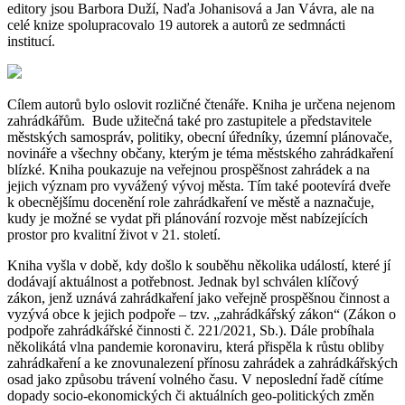
editory jsou Barbora Duží, Naďa Johanisová a Jan Vávra, ale na
celé knize spolupracovalo 19 autorek a autorů ze sedmnácti
institucí.
Cílem autorů bylo oslovit rozličné čtenáře. Kniha je určena nejenom
zahrádkářům. Bude užitečná také pro zastupitele a představitele
městských samospráv, politiky, obecní úředníky, územní plánovače,
novináře a všechny občany, kterým je téma městského zahrádkaření
blízké. Kniha poukazuje na veřejnou prospěšnost zahrádek a na
jejich význam pro vyvážený vývoj města. Tím také pootevírá dveře
k obecnějšímu docenění role zahrádkaření ve městě a naznačuje,
kudy je možné se vydat při plánování rozvoje měst nabízejících
prostor pro kvalitní život v 21. století.
Kniha vyšla v době, kdy došlo k souběhu několika událostí, které jí
dodávají aktuálnost a potřebnost. Jednak byl schválen klíčový
zákon, jenž uznává zahrádkaření jako veřejně prospěšnou činnost a
vyzývá obce k jejich podpoře – tzv. „zahrádkářský zákon“ (Zákon o
podpoře zahrádkářské činnosti č. 221/2021, Sb.). Dále probíhala
několikátá vlna pandemie koronaviru, která přispěla k růstu obliby
zahrádkaření a ke znovunalezení přínosu zahrádek a zahrádkářských
osad jako způsobu trávení volného času. V neposlední řadě cítíme
dopady socio-ekonomických či aktuálních geo-politických změn