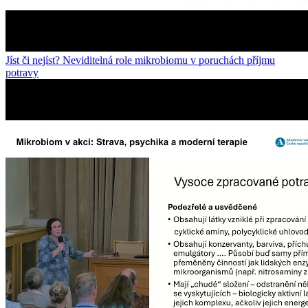
Jíst či nejíst? Neviditelná role mikrobiomu v poruchách příjmu
potravy