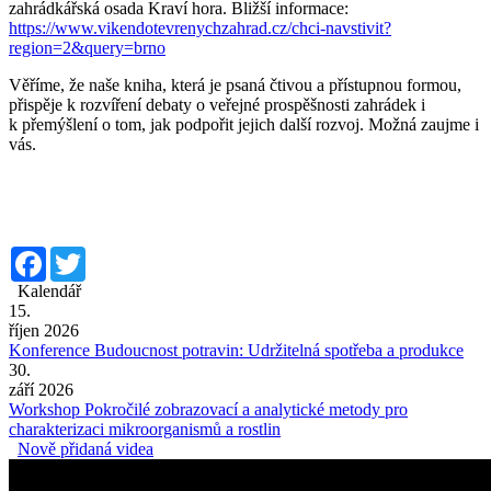
zahrádkářská osada Kraví hora. Bližší informace:
https://www.vikendotevrenychzahrad.cz/chci-navstivit?
region=2&query=brno
Věříme, že naše kniha, která je psaná čtivou a přístupnou formou,
přispěje k rozvíření debaty o veřejné prospěšnosti zahrádek i
k přemýšlení o tom, jak podpořit jejich další rozvoj. Možná zaujme i
vás.
Facebook
Twitter
Kalendář
15.
říjen 2026
Konference Budoucnost potravin: Udržitelná spotřeba a produkce
30.
září 2026
Workshop Pokročilé zobrazovací a analytické metody pro
charakterizaci mikroorganismů a rostlin
Nově přidaná videa