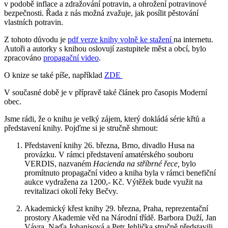
v podobě inflace a zdražování potravin, a ohrožení potravinové
bezpečnosti. Řada z nás možná zvažuje, jak posílit pěstování
vlastních potravin.
Z tohoto důvodu je
pdf verze knihy volně ke stažení
na internetu.
Autoři a autorky s knihou oslovují zastupitele měst a obcí, bylo
zpracováno
propagační video
.
O knize se také píše, například
ZDE
V současné době je v přípravě také článek pro časopis Moderní
obec.
Jsme rádi, že o knihu je velký zájem, který dokládá série křtů a
představení knihy. Pojďme si je stručně shrnout:
Představení knihy 26. března, Brno, divadlo Husa na
provázku. V rámci představení amatérského souboru
VERDIS, nazvaném
Hacienda na stříbrné řece,
bylo
promítnuto propagační video a kniha byla v rámci benefiční
aukce vydražena za 1200,- Kč. Výtěžek bude využit na
revitalizaci okolí řeky Bečvy.
Akademický křest knihy 29. března, Praha, reprezentační
prostory Akademie věd na Národní třídě. Barbora Duží, Jan
Vávra, Naďa Johanisová a Petr Jehlička stručně představili