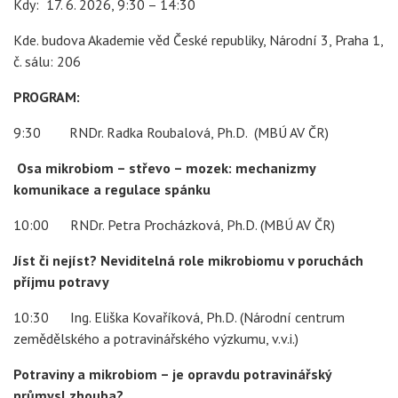
Kdy: 17. 6. 2026, 9:30 – 14:30
Kde. budova Akademie věd České republiky, Národní 3, Praha 1,
č. sálu: 206
PROGRAM:
9:30 RNDr. Radka Roubalová, Ph.D. (MBÚ AV ČR)
Osa mikrobiom – střevo – mozek: mechanizmy
komunikace a regulace spánku
10:00 RNDr. Petra Procházková, Ph.D. (MBÚ AV ČR)
Jíst či nejíst? Neviditelná role mikrobiomu v poruchách
příjmu potravy
10:30 Ing. Eliška Kovaříková, Ph.D. (Národní centrum
zemědělského a potravinářského výzkumu, v.v.i.)
Potraviny a mikrobiom – je opravdu potravinářský
průmysl zhouba?