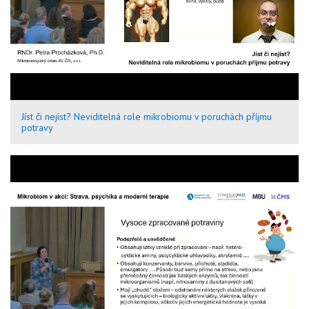
Jíst či nejíst? Neviditelná role mikrobiomu v poruchách příjmu
potravy