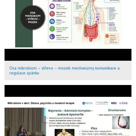
Osa mikrobiom – střevo – mozek: mechanizmy komunikace a
regulace spánku