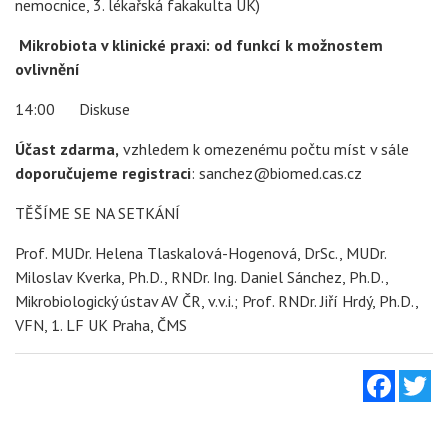
nemocnice, 3. lékařská fakakulta UK)
Mikrobiota v klinické praxi: od funkcí k možnostem
ovlivnění
14:00 Diskuse
Účast zdarma,
vzhledem k omezenému počtu míst v sále
doporučujeme registraci
: sanchez@biomed.cas.cz
TĚŠÍME SE NA SETKÁNÍ
Prof. MUDr. Helena Tlaskalová-Hogenová, DrSc., MUDr.
Miloslav Kverka, Ph.D., RNDr. Ing. Daniel Sánchez, Ph.D.,
Mikrobiologický ústav AV ČR, v.v.i.; Prof. RNDr. Jiří Hrdý, Ph.D.,
VFN, 1. LF UK Praha, ČMS
Facebo
Tw