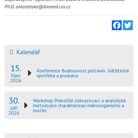
Ph.D. zakostelska@biomed.cas.cz
Facebo
Tw
Kalendář
15.
Konference Budoucnost potravin: Udržitelná
spotřeba a produkce
říjen
2026
30.
Workshop Pokročilé zobrazovací a analytické
metody pro charakterizaci mikroorganismů a
září
rostlin
2026