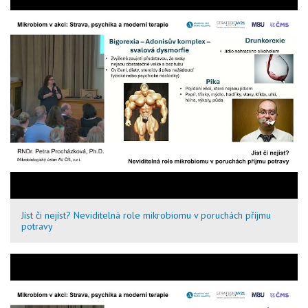
Jíst či nejíst? Neviditelná role mikrobiomu v poruchách příjmu
potravy