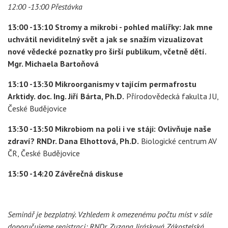
12:00 -13:00 Přestávka
13:00 -13:10 Stromy a mikrobi - pohled malířky: Jak mne
uchvátil neviditelný svět a jak se snažím vizualizovat
nové vědecké poznatky pro širší publikum, včetně dětí.
Mgr. Michaela Bartoňová
13:10 -13:30 Mikroorganismy v tajícím permafrostu
Arktidy. doc. Ing. Jiří Bárta, Ph.D.
Přírodovědecká fakulta JU,
České Budějovice
13:30 -13:50 Mikrobiom na poli i ve stáji: Ovlivňuje naše
zdraví? RNDr. Dana Elhottová, Ph.D.
Biologické centrum AV
ČR, České Budějovice
13:50 -14:20 Závěrečná diskuse
Seminář je bezplatný.
Vzhledem k omezenému počtu míst v sále
doporučujeme registraci: RNDr. Zuzana Jirásková Zákostelská,