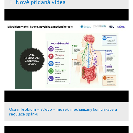
Nově přidaná videa
Osa mikrobiom – střevo – mozek: mechanizmy komunikace a
regulace spánku