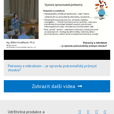
Potraviny a mikrobiom – je opravdu potravinářský průmysl
zhouba?
Zobrazit další videa
Udržitelná produkce a