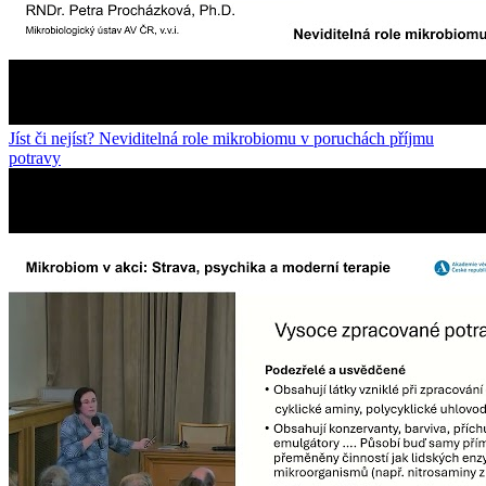
Jíst či nejíst? Neviditelná role mikrobiomu v poruchách příjmu
potravy