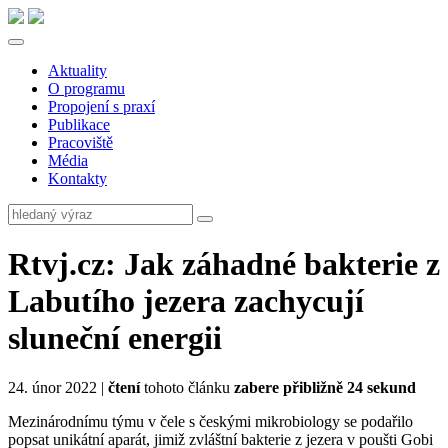
Aktuality
O programu
Propojení s praxí
Publikace
Pracoviště
Média
Kontakty
Rtvj.cz: Jak záhadné bakterie z
Labutího jezera zachycují
sluneční energii
24. únor 2022 |
čtení
tohoto článku
zabere přibližně 24 sekund
Mezinárodnímu týmu v čele s českými mikrobiology se podařilo
popsat unikátní aparát, jimiž zvláštní bakterie z jezera v poušti Gobi