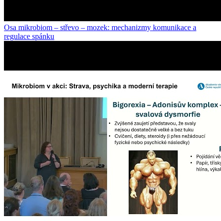
Osa mikrobiom – střevo – mozek: mechanizmy komunikace a
regulace spánku