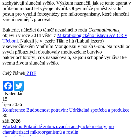
zachytávají sluneční světlo. Výzkum naznačil, jak se tento aparát v
průběhu miliard let vývoje utvořil. Objev může přinést zásadní
posun pro využití fotosyntézy pro mikroorganismy, které sluneční
záření neumějí zpracovat.
Bakterie, náležící do téměř neznámého rodu
Gemmatimonas
,
objevili v roce 2014 vědci z
Mikrobiologického ústavu AV ČR v
Třeboni
. Nalezli je v jezeře Tiān é hú (Labutí jezero)
v severočínském Vnitřním Mongolsku v poušti Gobi. Na rozdíl od
svých příbuzných obsahovaly modrozelené barvivo
bakteriochlorofyl, což naznačovalo, že jsou schopné využívat ke
svému životu sluneční světlo.
Celý článek
ZDE
Facebook
Twitter
Kalendář
15.
říjen 2026
Konference Budoucnost potravin: Udržitelná spotřeba a produkce
30.
září 2026
Workshop Pokročilé zobrazovací a analytické metody pro
charakterizaci mikroorganismů a rostlin