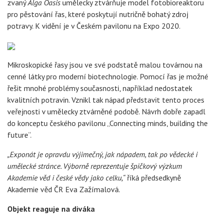
zvaný
Alga Oasis
umělecky ztvárňuje model fotobioreaktoru
pro pěstování řas, které poskytují nutričně bohatý zdroj
potravy. K vidění je v Českém pavilonu na Expo 2020.
Mikroskopické řasy jsou ve své podstatě malou továrnou na
cenné látky pro moderní biotechnologie. Pomocí řas je možné
řešit mnohé problémy současnosti, například nedostatek
kvalitních potravin. Vznikl tak nápad představit tento proces
veřejnosti v umělecky ztvárněné podobě. Návrh dobře zapadl
do konceptu českého pavilonu „Connecting minds, building the
future“.
„Exponát je opravdu výjimečný, jak nápadem, tak po vědecké i
umělecké stránce. Výborně reprezentuje špičkový výzkum
Akademie věd i české vědy jako celku,“
říká předsedkyně
Akademie věd ČR Eva Zažímalová.
Objekt reaguje na diváka