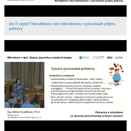
Jíst či nejíst? Neviditelná role mikrobiomu v poruchách příjmu
potravy