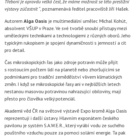
Třeboni je opravdu velká čest, že máme možnost se této prestižní
výstavy zúčastnit “
, poznamenává ředitel pracoviště Jiří Hašek.
Autorem
Alga Oasis
je multimediální umělec Michal Kohút,
absolvent VŠUP v Praze. Ve své tvorbě snoubí přístupy mezi
uměleckými technikami a technologiemi z různých oborů. Jeho
typickým rukopisem je spojení dynamičnosti s jemností a cit
pro detail.
Čas mikroskopických řas jako zdroje potravin může přijít
s rostoucím počtem lidí na planetě nebo zhoršujícími se
podmínkami pro tradiční zemědělství vlivem klimatických
změn. I když se mikroskopické řasy ani v nejbližších letech
nestanou masovou potravinou nahrazující obiloviny, mají
přesto pro člověka velký potenciál.
Akademii věd ČR na světové výstavě Expo kromě Alga Oasis
reprezentují i další ústavy. Hlavním exponátem českého
pavilonu je systém S.A.W.E.R., který vyrábí vodu ze suchého
pouštního vzduchu pouze za pomoci solární energie. Ta pak