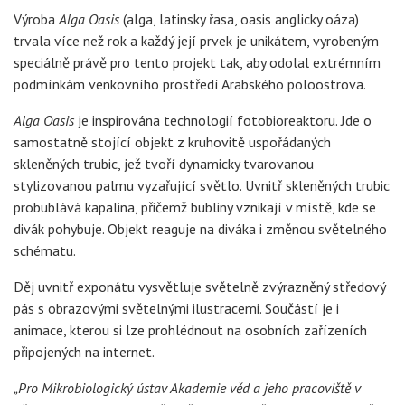
Výroba
Alga Oasis
(alga, latinsky řasa, oasis anglicky oáza)
trvala více než rok a každý její prvek je unikátem, vyrobeným
speciálně právě pro tento projekt tak, aby odolal extrémním
podmínkám venkovního prostředí Arabského poloostrova.
Alga Oasis
je inspirována technologií fotobioreaktoru. Jde o
samostatně stojící objekt z kruhovitě uspořádaných
skleněných trubic, jež tvoří dynamicky tvarovanou
stylizovanou palmu vyzařující světlo. Uvnitř skleněných trubic
probublává kapalina, přičemž bubliny vznikají v místě, kde se
divák pohybuje. Objekt reaguje na diváka i změnou světelného
schématu.
Děj uvnitř exponátu vysvětluje světelně zvýrazněný středový
pás s obrazovými světelnými ilustracemi. Součástí je i
animace, kterou si lze prohlédnout na osobních zařízeních
připojených na internet.
„Pro Mikrobiologický ústav Akademie věd a jeho pracoviště v