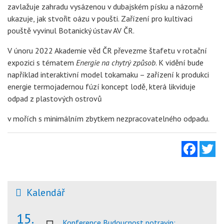
zavlažuje zahradu vysázenou v dubajském písku a názorně
ukazuje, jak stvořit oázu v poušti. Zařízení pro kultivaci
pouště vyvinul Botanický ústav AV ČR.
V únoru 2022 Akademie věd ČR převezme štafetu v rotační
expozici s tématem
Energie na chytrý způsob
. K vidění bude
například interaktivní model tokamaku – zařízení k produkci
energie termojadernou fúzí koncept lodě, která likviduje
odpad z plastových ostrovů
v mořích s minimálním zbytkem nezpracovatelného odpadu.
Facebo
Tw
Kalendář
15.
Konference Budoucnost potravin: