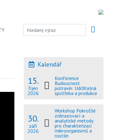
TY
Kalendář
15.
Konference
Budoucnost
potravin: Udržitelná
říjen
spotřeba a produkce
2026
Workshop Pokročilé
30.
zobrazovací a
analytické metody
pro charakterizaci
září
mikroorganismů a
2026
rostlin