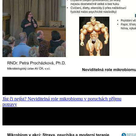
Jíst či nejíst? Neviditelná role mikrobiomu v poruchách příjmu
potravy