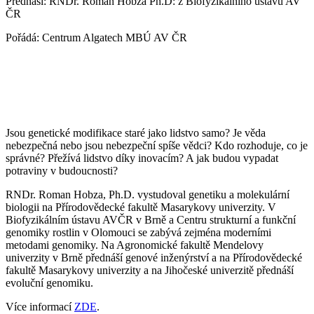
Přednáší: RNDr. Roman Hobza Ph.D: z Biofyzikálního ústavu AV
ČR
Pořádá: Centrum Algatech MBÚ AV ČR
Jsou genetické modifikace staré jako lidstvo samo? Je věda
nebezpečná nebo jsou nebezpeční spíše vědci? Kdo rozhoduje, co je
správné? Přežívá lidstvo díky inovacím? A jak budou vypadat
potraviny v budoucnosti?
RNDr. Roman Hobza, Ph.D. vystudoval genetiku a molekulární
biologii na Přírodovědecké fakultě Masarykovy univerzity. V
Biofyzikálním ústavu AVČR v Brně a Centru strukturní a funkční
genomiky rostlin v Olomouci se zabývá zejména moderními
metodami genomiky. Na Agronomické fakultě Mendelovy
univerzity v Brně přednáší genové inženýrství a na Přírodovědecké
fakultě Masarykovy univerzity a na Jihočeské univerzitě přednáší
evoluční genomiku.
Více informací
ZDE
.