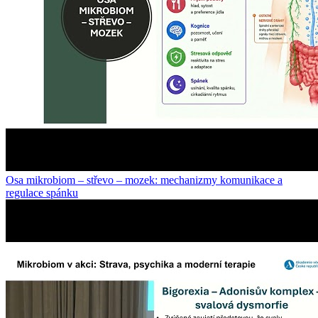
Osa mikrobiom – střevo – mozek: mechanizmy komunikace a
regulace spánku