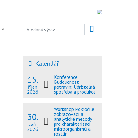
TY
Kalendář
15.
Konference
Budoucnost
potravin: Udržitelná
říjen
spotřeba a produkce
2026
Workshop Pokročilé
30.
zobrazovací a
analytické metody
pro charakterizaci
září
mikroorganismů a
2026
rostlin