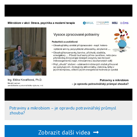
Potraviny a mikrobiom – je opravdu potravinářský průmysl
zhouba?
Zobrazit další videa