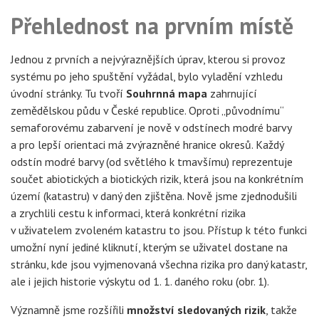
Přehlednost na prvním místě
Jednou z prvních a nejvýraznějších úprav, kterou si provoz
systému po jeho spuštění vyžádal, bylo vyladění vzhledu
úvodní stránky. Tu tvoří
Souhrnná mapa
zahrnující
zemědělskou půdu v České republice. Oproti „původnímu“
semaforovému zabarvení je nově v odstínech modré barvy
a pro lepší orientaci má zvýrazněné hranice okresů. Každý
odstín modré barvy (od světlého k tmavšímu) reprezentuje
součet abiotických a biotických rizik, která jsou na konkrétním
území (katastru) v daný den zjištěna. Nově jsme zjednodušili
a zrychlili cestu k informaci, která konkrétní rizika
v uživatelem zvoleném katastru to jsou. Přístup k této funkci
umožní nyní jediné kliknutí, kterým se uživatel dostane na
stránku, kde jsou vyjmenovaná všechna rizika pro daný katastr,
ale i jejich historie výskytu od 1. 1. daného roku (obr. 1).
Významně jsme rozšířili
množství sledovaných rizik
, takže