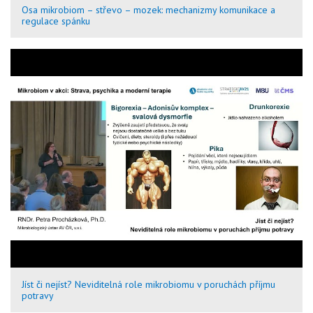
Osa mikrobiom – střevo – mozek: mechanizmy komunikace a
regulace spánku
Jíst či nejíst? Neviditelná role mikrobiomu v poruchách příjmu
potravy