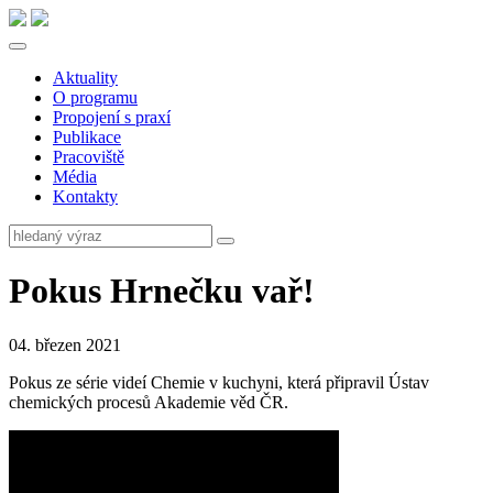
Aktuality
O programu
Propojení s praxí
Publikace
Pracoviště
Média
Kontakty
Pokus Hrnečku vař!
04. březen 2021
Pokus ze série videí Chemie v kuchyni, která připravil Ústav
chemických procesů Akademie věd ČR.