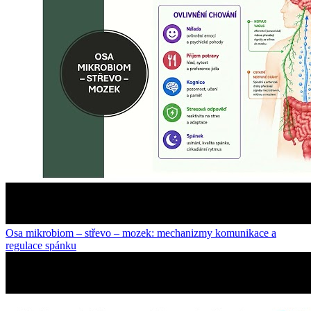
Osa mikrobiom – střevo – mozek: mechanizmy komunikace a
regulace spánku