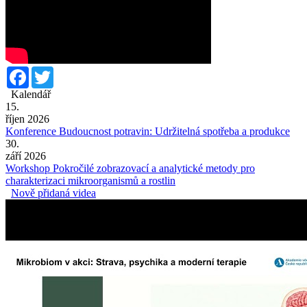
Facebook
Twitter
Kalendář
15.
říjen 2026
Konference Budoucnost potravin: Udržitelná spotřeba a produkce
30.
září 2026
Workshop Pokročilé zobrazovací a analytické metody pro
charakterizaci mikroorganismů a rostlin
Nově přidaná videa