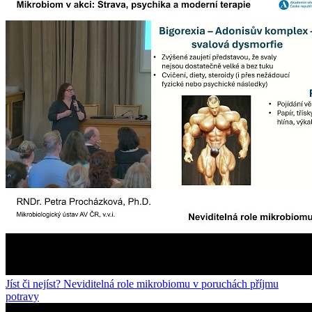
Jíst či nejíst? Neviditelná role mikrobiomu v poruchách příjmu
potravy