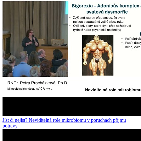
Jíst či nejíst? Neviditelná role mikrobiomu v poruchách příjmu
potravy