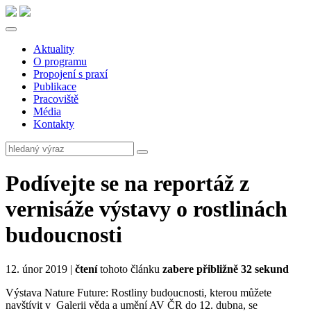
Aktuality
O programu
Propojení s praxí
Publikace
Pracoviště
Média
Kontakty
Podívejte se na reportáž z
vernisáže výstavy o rostlinách
budoucnosti
12. únor 2019 |
čtení
tohoto článku
zabere přibližně 32 sekund
Výstava Nature Future: Rostliny budoucnosti, kterou můžete
navštívit v Galerii věda a umění AV ČR do 12. dubna, se