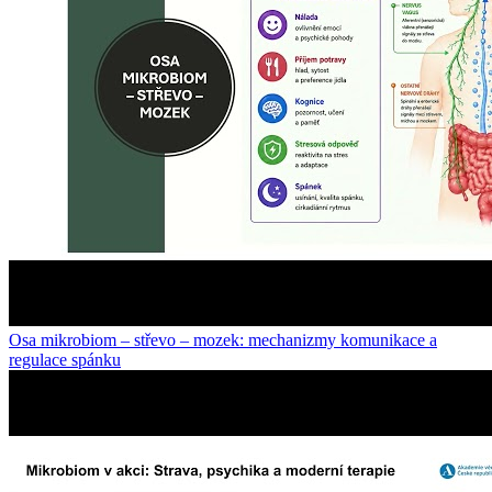
Osa mikrobiom – střevo – mozek: mechanizmy komunikace a
regulace spánku