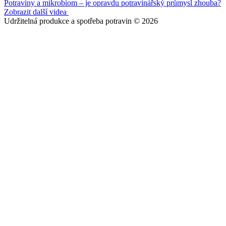
Potraviny a mikrobiom – je opravdu potravinářský průmysl zhouba?
Zobrazit další videa
Udržitelná produkce a spotřeba potravin © 2026