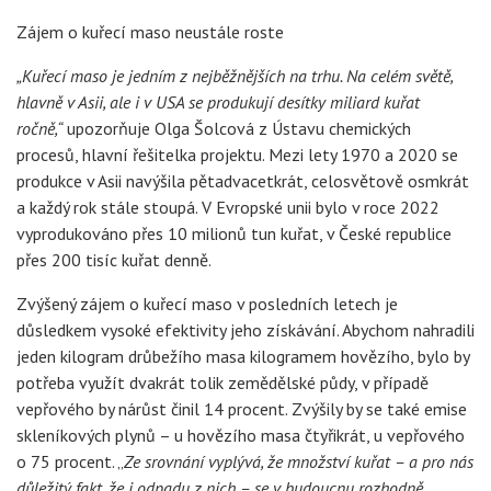
Zájem o kuřecí maso neustále roste
„Kuřecí maso je jedním z nejběžnějších na trhu. Na celém světě,
hlavně v Asii, ale i v USA se produkují desítky miliard kuřat
ročně,“
upozorňuje Olga Šolcová z Ústavu chemických
procesů, hlavní řešitelka projektu. Mezi lety 1970 a 2020 se
produkce v Asii navýšila pětadvacetkrát, celosvětově osmkrát
a každý rok stále stoupá. V Evropské unii bylo v roce 2022
vyprodukováno přes 10 milionů tun kuřat, v České republice
přes 200 tisíc kuřat denně.
Zvýšený zájem o kuřecí maso v posledních letech je
důsledkem vysoké efektivity jeho získávání. Abychom nahradili
jeden kilogram drůbežího masa kilogramem hovězího, bylo by
potřeba využít dvakrát tolik zemědělské půdy, v případě
vepřového by nárůst činil 14 procent. Zvýšily by se také emise
skleníkových plynů – u hovězího masa čtyřikrát, u vepřového
o 75 procent. „
Ze srovnání vyplývá, že množství kuřat – a pro nás
důležitý fakt, že i odpadu z nich – se v budoucnu rozhodně