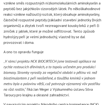
vznikne směs rozpustných nízkomolekulárních aminokyselin a
peptidů bez jakýchkoliv cizorodých látek. Po několikahodinové
reakci vznikne nažloutlý roztok, který obsahuje aminokyseliny,
částečně rozpustné peptidy (základní stavební jednotky živých
organismů) a zbytek tvoří nezreagované kousky brků z peří či
zrníček z jablek, které je možné odfiltrovat. Tento způsob
hydrolýzy peří je velmi jednoduchý, vlastně by se dal
provozovat i doma.
A ono to opravdu funguje
„
V rámci projektu NCK BIOCIRTECH jsme testovali aplikace na
rychle rostoucích dřevinách, a to topolu určeném pro produkci
biomasy. Stromky vyrostly za vegetační období o pětinu víc než
biostimulantem z peří neošetřené, a tloušťka kmínků v jednom
metru byla o polovinu větší, což potvrzuje významný vliv postřiku
na růst rostlin,“
říká Jan Weger z Výzkumného ústavu Silva
Taroucy pro krajinu a okrasné zahradnictví.
V navazujícím projektu Národního centra kompetence (NCK)