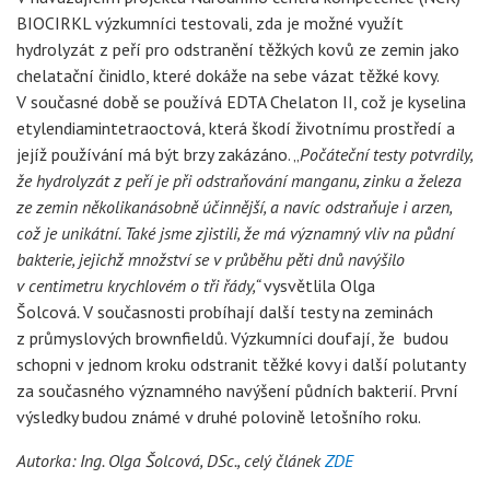
BIOCIRKL výzkumníci testovali, zda je možné využít
hydrolyzát z peří pro odstranění těžkých kovů ze zemin jako
chelatační činidlo, které dokáže na sebe vázat těžké kovy.
V současné době se používá EDTA Chelaton II, což je kyselina
etylendiamintetraoctová, která škodí životnímu prostředí a
jejíž používání má být brzy zakázáno. „
Počáteční testy potvrdily,
že
hydrolyzát z peří je při odstraňování manganu, zinku a železa
ze zemin několikanásobně účinnější, a navíc odstraňuje i arzen,
což je unikátní. Také jsme zjistili, že má významný vliv na půdní
bakterie, jejichž množství se v průběhu pěti dnů navýšilo
v centimetru krychlovém o tři řády,“
vysvětlila Olga
Šolcová
.
V současnosti probíhají další testy na zeminách
z průmyslových brownfieldů. Výzkumníci doufají, že budou
schopni v jednom kroku odstranit těžké kovy i další polutanty
za současného významného navýšení půdních bakterií. První
výsledky budou známé v druhé polovině letošního roku.
Autorka: Ing. Olga Šolcová, DSc., celý článek
ZDE