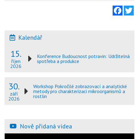
Facebo
Tw
Kalendář
15.
Konference Budoucnost potravin: Udržitelná
spotřeba a produkce
říjen
2026
30.
Workshop Pokročilé zobrazovací a analytické
metody pro charakterizaci mikroorganismů a
září
rostlin
2026
Nově přidaná videa