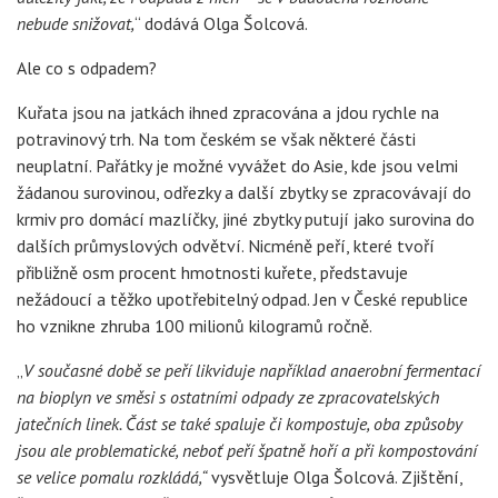
nebude snižovat,
“ dodává Olga Šolcová.
Ale co s odpadem?
Kuřata jsou na jatkách ihned zpracována a jdou rychle na
potravinový trh. Na tom českém se však některé části
neuplatní. Pařátky je možné vyvážet do Asie, kde jsou velmi
žádanou surovinou, odřezky a další zbytky se zpracovávají do
krmiv pro domácí mazlíčky, jiné zbytky putují jako surovina do
dalších průmyslových odvětví. Nicméně peří, které tvoří
přibližně osm procent hmotnosti kuřete, představuje
nežádoucí a těžko upotřebitelný odpad. Jen v České republice
ho vznikne zhruba 100 milionů kilogramů ročně.
„
V současné době se peří likviduje například anaerobní fermentací
na bioplyn ve směsi s ostatními odpady ze zpracovatelských
jatečních linek. Část se také spaluje či kompostuje, oba způsoby
jsou ale problematické, neboť peří špatně hoří a při kompostování
se velice pomalu rozkládá,“
vysvětluje Olga Šolcová. Zjištění,