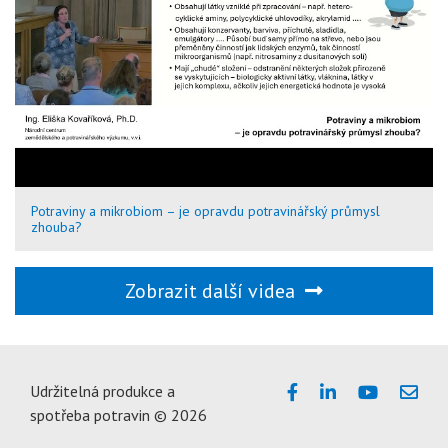
Potraviny a mikrobiom – je opravdu potravinářský průmysl
zhouba?
Zobrazit další videa
Udržitelná produkce a
spotřeba potravin © 2026