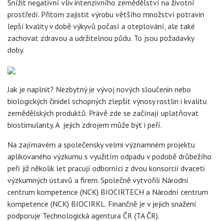
Snížit negativní vliv intenzivního zemědělství na životní
prostředí. Přitom zajistit výrobu většího množství potravin
lepší kvality v době výkyvů počasí a oteplování, ale také
zachovat zdravou a udržitelnou půdu. To jsou požadavky
doby.
Jak je naplnit? Nezbytný je vývoj nových sloučenin nebo
biologických činidel schopných zlepšit výnosy rostlin i kvalitu
zemědělských produktů. Právě zde se začínají uplatňovat
biostimulanty. A jejich zdrojem může být i peří.
Na zajímavém a společensky velmi významném projektu
aplikovaného výzkumu s využitím odpadu v podobě drůbežího
peří již několik let pracují odborníci z dvou konsorcií dvaceti
výzkumných ústavů a firem. Společně vytvořili Národní
centrum kompetence (NCK) BIOCIRTECH a Národní centrum
kompetence (NCK) BIOCIRKL. Finančně je v jejich snažení
podporuje Technologická agentura ČR (TA ČR).