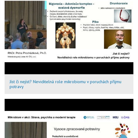
Jíst či nejíst? Neviditelná role mikrobiomu v poruchách příjmu
potravy