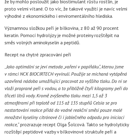
že by mohlo posloužit jako biostimulant růstu rostlin, je
proto velmi vítané. O to víc, že takové využití je navíc velmi
výhodné z ekonomického i enviromentálního hlediska.
Významnou složkou peří je bílkovina, z 80 až 90 procent
keratin. Pomocí hydrolýzy je možné proteiny rozštěpit na
směs volných aminokyselin a peptidů.
Recept na chytré zpracování peří
„
Jako optimální se jeví metoda „vaření v papiňáku“, kterou jsme
v rámci NCK BIOCIRTECH vyvinuli. Použije se míchaná vytápěná
uzavřená nádoba umožňující pracovat za vyššího tlaku. Do ní se
vloží proprané peří s vodou, a to přibližně čtyři kilogramy peří do
třiceti litrů vody. Kromě zvýšeného tlaku mezi 1,5 až 3
atmosférami při teplotě od 115 až 135 stupňů Celsia se pro
nastartování reakce přidá do vodné reakční směsi pouze malé
množství kyseliny citrónové či i jablečného odpadu pro iniciaci
reakce,“
prozrazuje recept Olga Šolcová. Takto se hydrolyticky
rozštěpí peptidové vazby v bílkovinové struktuře peří a