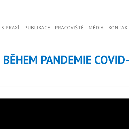
 S PRAXÍ
PUBLIKACE
PRACOVIŠTĚ
MÉDIA
KONTAK
U BĚHEM PANDEMIE COVID