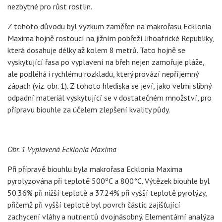
nezbytné pro růst rostlin.
Z tohoto důvodu byl výzkum zaměřen na makrořasu Ecklonia
Maxima hojně rostoucí na jižním pobřeží Jihoafrické Republiky,
která dosahuje délky až kolem 8 metrů. Tato hojně se
vyskytující řasa po vyplavení na břeh nejen zamořuje pláže,
ale podléhá i rychlému rozkladu, který provází nepříjemný
zápach (viz. obr. 1). Z tohoto hlediska se jeví, jako velmi slibný
odpadní materiál vyskytující se v dostatečném množství, pro
přípravu biouhle za účelem zlepšení kvality půdy.
Obr. 1 Vyplavená Ecklonia Maxima
Při přípravě biouhlu byla makrořasa Ecklonia Maxima
o
pyrolyzována při teplotě 500
C a 800°C. Výtězek biouhle byl
50.36% při nižší teplotě a 37.24% při vyšší teplotě pyrolýzy,
přičemž při vyšší teplotě byl povrch částic zajišťující
zachycení vláhy a nutrientů dvojnásobný. Elementární analýza