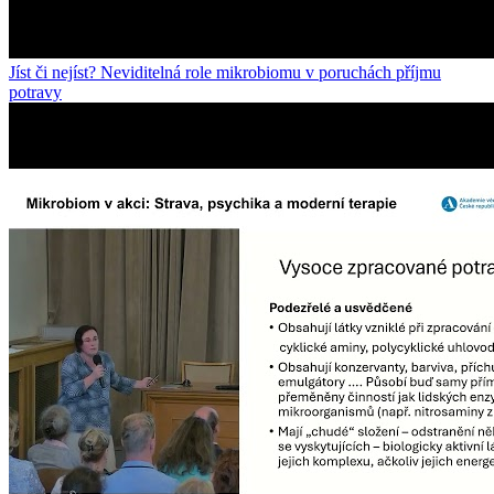
Jíst či nejíst? Neviditelná role mikrobiomu v poruchách příjmu
potravy