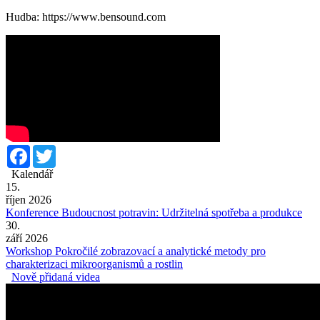
Hudba: https://www.bensound.com
Facebook
Twitter
Kalendář
15.
říjen 2026
Konference Budoucnost potravin: Udržitelná spotřeba a produkce
30.
září 2026
Workshop Pokročilé zobrazovací a analytické metody pro
charakterizaci mikroorganismů a rostlin
Nově přidaná videa