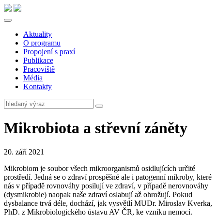
Aktuality
O programu
Propojení s praxí
Publikace
Pracoviště
Média
Kontakty
Mikrobiota a střevní záněty
20. září 2021
Mikrobiom je soubor všech mikroorganismů osidlujících určité
prostředí. Jedná se o zdraví prospěšné ale i patogenní mikroby, které
nás v případě rovnováhy posilují ve zdraví, v případě nerovnováhy
(dysmikrobie) naopak naše zdraví oslabují až ohrožují. Pokud
dysbalance trvá déle, dochází, jak vysvětlí MUDr. Miroslav Kverka,
PhD. z Mikrobiologického ústavu AV ČR, ke vzniku nemocí.