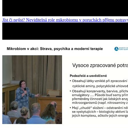
Jíst či nejíst? Neviditelná role mikrobiomu v poruchách příjmu potrav