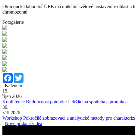
Olomoucká laboratoř ÚEB má unikátní světové postavení v oblasti c
chromozomů.
Fotogalerie
Facebook
Twitter
Kalendář
15.
říjen 2026
Konference Budoucnost potravin: Udržitelná spotřeba a produkce
30.
září 2026
Workshop Pokročilé zobrazovací a analytické metody pro charakteriza
Nově přidaná videa