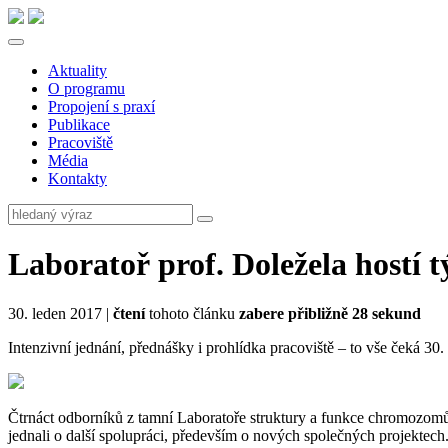
Aktuality
O programu
Propojení s praxí
Publikace
Pracoviště
Média
Kontakty
Laboratoř prof. Doležela hostí
30. leden 2017 |
čtení
tohoto článku
zabere přibližně 28 sekund
Intenzivní jednání, přednášky i prohlídka pracoviště – to vše čeká 30
Čtrnáct odborníků z tamní Laboratoře struktury a funkce chromozom
jednali o další spolupráci, především o nových společných projektech