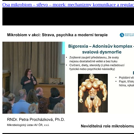
Osa mikrobiom – střevo – mozek: mechanizmy komunikace a regula