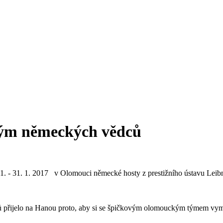
 tým německých vědců
. 1. - 31. 1. 2017 v Olomouci německé hosty z prestižního ústavu Leibn
ů přijelo na Hanou proto, aby si se špičkovým olomouckým týmem vymě
.