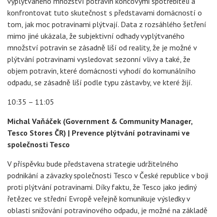
vyplýtvaného množství potravin koncovými spotřebiteli a
konfrontovat tuto skutečnost s představami domácností o
tom, jak moc potravinami plýtvají. Data z rozsáhlého šetření
mimo jiné ukázala, že subjektivní odhady vyplýtvaného
množství potravin se zásadně liší od reality, že je možné v
plýtvání potravinami vysledovat sezonní vlivy a také, že
objem potravin, které domácnosti vyhodí do komunálního
odpadu, se zásadně liší podle typu zástavby, ve které žijí.
10:35 – 11:05
Michal Vaňáček (Government & Community Manager,
Tesco Stores ČR) | Prevence plýtvání potravinami ve
společnosti Tesco
V příspěvku bude představena strategie udržitelného
podnikání a závazky společnosti Tesco v České republice v boji
proti plýtvání potravinami. Díky faktu, že Tesco jako jediný
řetězec ve střední Evropě veřejně komunikuje výsledky v
oblasti snižování potravinového odpadu, je možné na základě