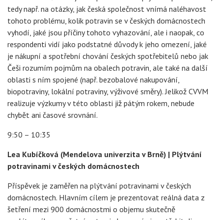
tedy např. na otázky, jak česká společnost vnímá naléhavost
tohoto problému, kolik potravin se v českých domácnostech
vyhodí, jaké jsou příčiny tohoto vyhazování, ale i naopak, co
respondenti vidí jako podstatné důvody k jeho omezení, jaké
je nákupní a spotřební chování českých spotřebitelů nebo jak
Češi rozumím pojmům na obalech potravin, ale také na další
oblasti s ním spojené (např. bezobalové nakupování,
biopotraviny, lokální potraviny, výživové směry). Jelikož CVVM
realizuje výzkumy v této oblasti již pátým rokem, nebude
chybět ani časové srovnání.
9:50 – 10:35
Lea Kubíčková (Mendelova univerzita v Brně) | Plýtvání
potravinami v českých domácnostech
Příspěvek je zaměřen na plýtvání potravinami v českých
domácnostech. Hlavním cílem je prezentovat reálná data z
šetření mezi 900 domácnostmi o objemu skutečně