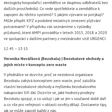
ekologicky hospodařící zemědělce se skupinou odběratelů bez
dalších prostředníků. Co vede spotřebitele a zemědělce k
zapojení do těchto systémů? S jakými výzvami se potýkají?
Může přispět KPZ a podobné iniciativy k omezení plýtvání
potravinami? V příspěvku vás seznámíme s výsledky
průzkumů, které AMPI prováděla v letech 2015, 2018 a 2020
ve spolupráci s dalšími partnery z mezinárodní sítě URGENCI.
12:45 – 13:15
Veronika Nováčková (Bezobalu) | Bezobalové obchody a
jejich místo v konceptu zero waste
V přednášce se dozvíte, proč se nezisková organizace
Bezobalu zabývá konceptem zero waste, proč založila
vlastní bezobalové obchody a myšlenku bezobalového
nakupování šíří dál. Dozvíte se, jaké hodnoty prodejny
Bezobalu spojují, o co usilují i jak se jim v současné době daří
a co vše pro veřejnost v oblasti osvěty dělají. Dostanete tipy,
jak se může zapojit každý z nás.