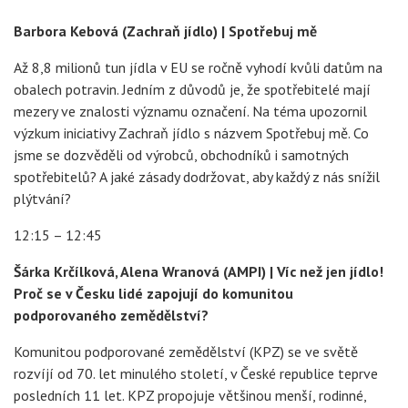
Barbora Kebová (Zachraň jídlo) | Spotřebuj mě
Až 8,8 milionů tun jídla v EU se ročně vyhodí kvůli datům na
obalech potravin. Jedním z důvodů je, že spotřebitelé mají
mezery ve znalosti významu označení. Na téma upozornil
výzkum iniciativy Zachraň jídlo s názvem Spotřebuj mě. Co
jsme se dozvěděli od výrobců, obchodníků i samotných
spotřebitelů? A jaké zásady dodržovat, aby každý z nás snížil
plýtvání?
12:15 – 12:45
Šárka Krčílková, Alena Wranová (AMPI) | Víc než jen jídlo!
Proč se v Česku lidé zapojují do komunitou
podporovaného zemědělství?
Komunitou podporované zemědělství (KPZ) se ve světě
rozvíjí od 70. let minulého století, v České republice teprve
posledních 11 let. KPZ propojuje většinou menší, rodinné,