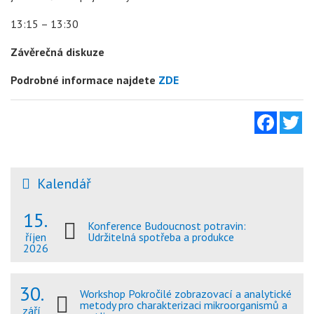
13:15 – 13:30
Závěrečná diskuze
Podrobné informace najdete
ZDE
Facebo
Tw
Kalendář
15.
Konference Budoucnost potravin:
Udržitelná spotřeba a produkce
říjen
2026
30.
Workshop Pokročilé zobrazovací a analytické
metody pro charakterizaci mikroorganismů a
září