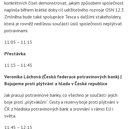
konkrétních čísel demonstrovat, jakým způsobem společnost
naplnila během krátké doby cíl udržitelného rozvoje OSN 12.3.
Zmíněna bude také spolupráce Tesca s dalšími stakeholdery,
která je rovněž nedílnou součástí úsilí společnosti neplýtvat
potravinami.
11:05 – 11:15
Přestávka
11:15 – 11:45
Veronika Láchová (Česká federace potravinových bank) |
Bojujeme proti plýtvání a hladu v České republice
Jak pracují potravinové banky, co všechno je součástí jejich
boje proti „plýtvákům“. Cesty a rezervy boje proti plýtvání v
ČR z hlediska potravinových bank a srovnání v rámci EU i
světa.
11:45 – 12:15