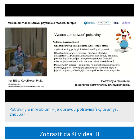
Potraviny a mikrobiom – je opravdu potravinářský průmysl
zhouba?
Zobrazit další videa