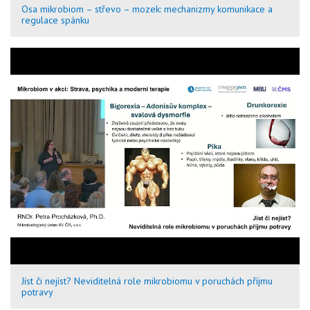
Osa mikrobiom – střevo – mozek: mechanizmy komunikace a
regulace spánku
Jíst či nejíst? Neviditelná role mikrobiomu v poruchách příjmu
potravy