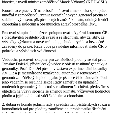
bioetice,“ uvedl ministr zemědělství Marek Výborný (KDU-ČSL).
Koordinace pracovišť na celostátní úrovni a metodická spolupráce
umožní v zemědělství urychlit šlechtění nových generací plodin se
stabilním výnosem, přizpůsobených změně klimatu, odolných vůči
chorobám a škůdcům a obsahujících zdraví prospěšné látky.
Pracovní skupina bude úzce spolupracovat s Agrární komorou ČR,
s představiteli pěstitelských svazů a se šlechtiteli, aby zajistily, že
výsledky výzkumu a nové technologie budou rychle a bezpečně
zaváděny do praxe. Rada bude pravidelně informovat vládu ČR o
pokroku a výsledcích své činnosti.
Vedoucím pracovní skupiny pro zemědělské plodiny se stal prof.
Jaroslav Doležel, přední český vědec v oblasti rostlinné genetiky a
genomiky. Prof. Doležel působí v Ústavu experimentální botaniky
AV ČR a je mezinárodně uznávanou autoritou v sekvenování
genomů zemědělských plodin, jako je pšenice či banánovník. Pod
jeho vedením se rostlinná sekce Rady zaměřuje na uplatnění
moderních genomických metod v rostlinném šlechtění, především s
ohledem na výzvy spojené se změnou klimatu, výživovou hodnotou
plodin a jejich odolností vůči škůdcům a chorobám.
2. dubna se konalo jednání rady s představiteli pěstitelských svazů a
komoditních rad pro plodiny zaměřené na problematiku šlechtění