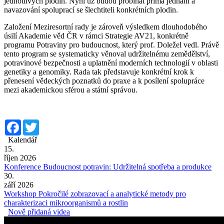
jednotlivých plodin. Nyní už budou probíhat přímá jednání a
navazování spoluprací se šlechtiteli konkrétních plodin.
Založení Meziresortní rady je zároveň výsledkem dlouhodobého
úsilí Akademie věd ČR v rámci Strategie AV21, konkrétně
programu Potraviny pro budoucnost, který prof. Doležel vedl. Právě
tento program se systematicky věnoval udržitelnému zemědělství,
potravinové bezpečnosti a uplatnění moderních technologií v oblasti
genetiky a genomiky. Rada tak představuje konkrétní krok k
přenesení vědeckých poznatků do praxe a k posílení spolupráce
mezi akademickou sférou a státní správou.
Facebook
Twitter
Kalendář
15.
říjen 2026
Konference Budoucnost potravin: Udržitelná spotřeba a produkce
30.
září 2026
Workshop Pokročilé zobrazovací a analytické metody pro
charakterizaci mikroorganismů a rostlin
Nově přidaná videa