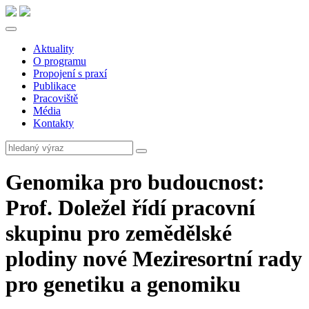
Aktuality
O programu
Propojení s praxí
Publikace
Pracoviště
Média
Kontakty
Genomika pro budoucnost:
Prof. Doležel řídí pracovní
skupinu pro zemědělské
plodiny nové Meziresortní rady
pro genetiku a genomiku