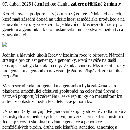
07. duben 2025 |
čtení
tohoto článku
zabere přibližně 2 minuty
Koordinovat a podporovat výzkum a vývoj ve vědních oblastech,
které mají zásadní dopad na udržitelnost zemědělské produkce a na
zdravotní stav obyvatelstva - to je hlavní cíl Meziresortní rady pro
genetiku a genomiku, kterou ustanovila ministerstva zemědělství a
zdravotnictví.
Jedním z hlavních úkolů Rady v letošním roce je příprava Národní
strategie pro oblast genetiky a genomiky, která naváže na další
existující strategické dokumenty. Vznik a činnost Meziresortní rady
pro genetiku a genomiku nevyžaduje žádný příspěvek ze státního
rozpočtu.
Meziresortní rada pro genetiku a genomiku byla založena jako
platforma umožňující efektivní spolupráci na celostátní úrovni a
zároveň podporující začlenění České republiky do mezinárodních
aktivit v oblasti zemědělské a lékařské genomiky.
„V rámci Rady fungují dvě pracovní skupiny složené z odborníků z
lékařských a zemědělských ústavů, univerzit a vědeckých institucí.
Jedna pracovní skupina se věnuje genetice a genomice
zemědělských plodin, druhá pak lékařské genetice, genomice a