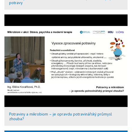
potravy
Potraviny a mikrobiom – je opravdu potravinářský průmysl
zhouba?