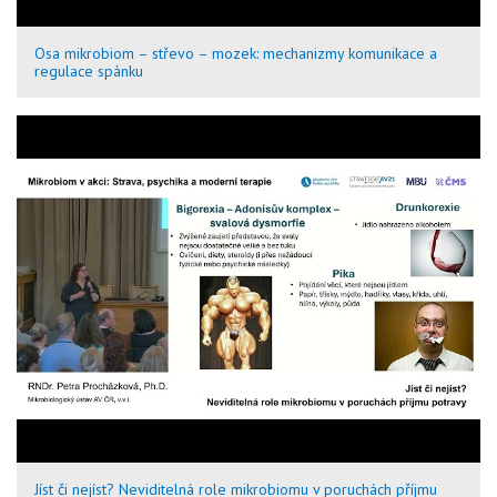
Osa mikrobiom – střevo – mozek: mechanizmy komunikace a
regulace spánku
Jíst či nejíst? Neviditelná role mikrobiomu v poruchách příjmu