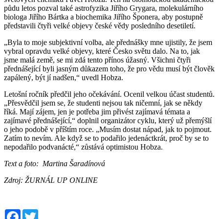
půdu letos pozval také astrofyzika Jiřího Grygara, molekulárního
biologa Jiřího Bártka a biochemika Jiřího Šponera, aby postupně
představili čtyři velké objevy české vědy posledního desetiletí.
„Byla to moje subjektivní volba, ale přednášky mne ujistily, že jsem
vybral opravdu velké objevy, které Česko světu dalo. Na to, jak
jsme malá země, se mi zdá tento přínos úžasný. Všichni čtyři
přednášející byli jasným důkazem toho, že pro vědu musí být člověk
zapálený, být jí nadšen,“ uvedl Hobza.
Letošní ročník předčil jeho očekávání. Ocenil velkou účast studentů.
„Přesvědčil jsem se, že studenti nejsou tak ničemní, jak se někdy
říká. Mají zájem, jen je potřeba jim přivést zajímavá témata a
zajímavé přednášející,“ doplnil organizátor cyklu, který už přemýšlí
o jeho podobě v příštím roce. „Musím dostat nápad, jak to pojmout.
Zatím to nevím. Ale když se to podařilo jedenáctkrát, proč by se to
nepodařilo podvanácté,“ zůstává optimistou Hobza.
Text a foto: Martina Šaradínová
Zdroj: ŽURNÁL UP ONLINE
Facebook
Twitter