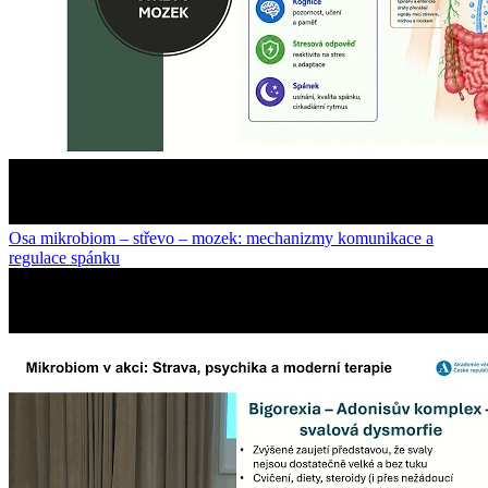
Osa mikrobiom – střevo – mozek: mechanizmy komunikace a
regulace spánku