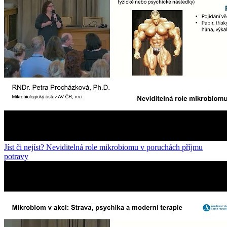
Jíst či nejíst? Neviditelná role mikrobiomu v poruchách příjmu
potravy