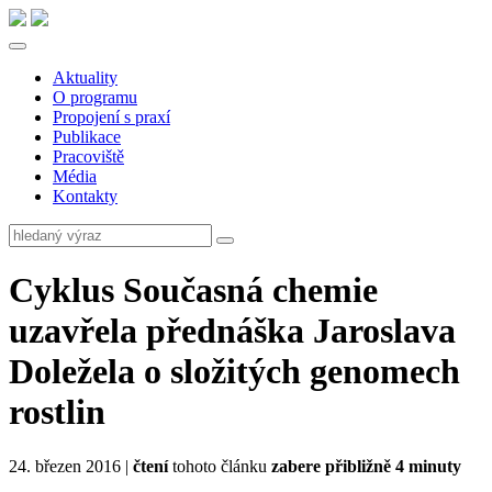
Aktuality
O programu
Propojení s praxí
Publikace
Pracoviště
Média
Kontakty
Cyklus Současná chemie
uzavřela přednáška Jaroslava
Doležela o složitých genomech
rostlin
24. březen 2016 |
čtení
tohoto článku
zabere přibližně 4 minuty