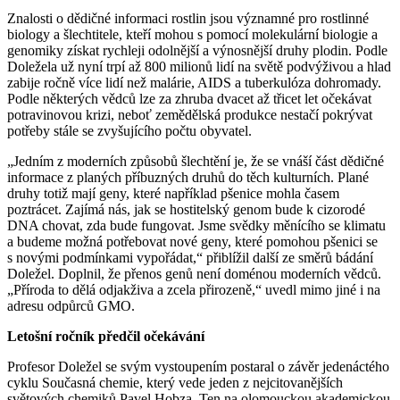
Znalosti o dědičné informaci rostlin jsou významné pro rostlinné
biology a šlechtitele, kteří mohou s pomocí molekulární biologie a
genomiky získat rychleji odolnější a výnosnější druhy plodin. Podle
Doležela už nyní trpí až 800 milionů lidí na světě podvýživou a hlad
zabije ročně více lidí než malárie, AIDS a tuberkulóza dohromady.
Podle některých vědců lze za zhruba dvacet až třicet let očekávat
potravinovou krizi, neboť zemědělská produkce nestačí pokrývat
potřeby stále se zvyšujícího počtu obyvatel.
„Jedním z moderních způsobů šlechtění je, že se vnáší část dědičné
informace z planých příbuzných druhů do těch kulturních. Plané
druhy totiž mají geny, které například pšenice mohla časem
poztrácet. Zajímá nás, jak se hostitelský genom bude k cizorodé
DNA chovat, zda bude fungovat. Jsme svědky měnícího se klimatu
a budeme možná potřebovat nové geny, které pomohou pšenici se
s novými podmínkami vypořádat,“ přiblížil další ze směrů bádání
Doležel. Doplnil, že přenos genů není doménou moderních vědců.
„Příroda to dělá odjakživa a zcela přirozeně,“ uvedl mimo jiné i na
adresu odpůrců GMO.
Letošní ročník předčil očekávání
Profesor Doležel se svým vystoupením postaral o závěr jedenáctého
cyklu Současná chemie, který vede jeden z nejcitovanějších
světových chemiků Pavel Hobza. Ten na olomouckou akademickou