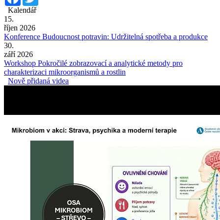
Kalendář
15.
říjen 2026
Konference Budoucnost potravin: Udržitelná spotřeba a produkce
30.
září 2026
Workshop Pokročilé zobrazovací a analytické metody pro
charakterizaci mikroorganismů a rostlin
Nově přidaná videa