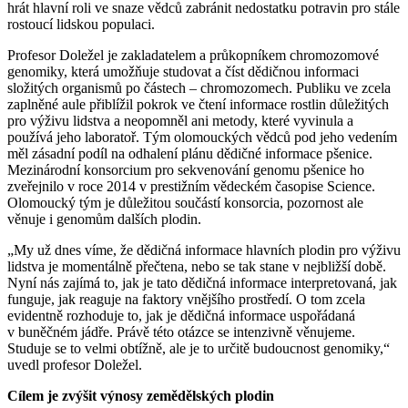
hrát hlavní roli ve snaze vědců zabránit nedostatku potravin pro stále
rostoucí lidskou populaci.
Profesor Doležel je zakladatelem a průkopníkem chromozomové
genomiky, která umožňuje studovat a číst dědičnou informaci
složitých organismů po částech – chromozomech. Publiku ve zcela
zaplněné aule přiblížil pokrok ve čtení informace rostlin důležitých
pro výživu lidstva a neopomněl ani metody, které vyvinula a
používá jeho laboratoř. Tým olomouckých vědců pod jeho vedením
měl zásadní podíl na odhalení plánu dědičné informace pšenice.
Mezinárodní konsorcium pro sekvenování genomu pšenice ho
zveřejnilo v roce 2014 v prestižním vědeckém časopise Science.
Olomoucký tým je důležitou součástí konsorcia, pozornost ale
věnuje i genomům dalších plodin.
„My už dnes víme, že dědičná informace hlavních plodin pro výživu
lidstva je momentálně přečtena, nebo se tak stane v nejbližší době.
Nyní nás zajímá to, jak je tato dědičná informace interpretovaná, jak
funguje, jak reaguje na faktory vnějšího prostředí. O tom zcela
evidentně rozhoduje to, jak je dědičná informace uspořádaná
v buněčném jádře. Právě této otázce se intenzivně věnujeme.
Studuje se to velmi obtížně, ale je to určitě budoucnost genomiky,“
uvedl profesor Doležel.
Cílem je zvýšit výnosy zemědělských plodin