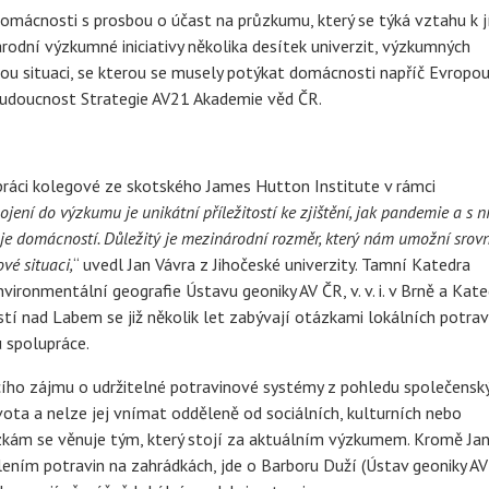
domácnosti s prosbou o účast na průzkumu, který se týká vztahu k j
árodní výzkumné iniciativy několika desítek univerzit, výzkumných
vou situaci, se kterou se musely potýkat domácnosti napříč Evropou
 budoucnost Strategie AV21 Akademie věd ČR.
ráci kolegové ze skotského James Hutton Institute v rámci
ojení do výzkumu je unikátní příležitostí ke zjištění, jak pandemie a s n
oje domácností. Důležitý je mezinárodní rozměr, který nám umožní srov
ové situaci,
“ uvedl Jan Vávra z Jihočeské univerzity. Tamní Katedra
ronmentální geografie Ústavu geoniky AV ČR, v. v. i. v Brně a Kat
stí nad Labem se již několik let zabývají otázkami lokálních potrav
u spolupráce.
cího zájmu o udržitelné potravinové systémy z pohledu společensk
ivota a nelze jej vnímat odděleně od sociálních, kulturních nebo
zkám se věnuje tým, který stojí za aktuálním výzkumem. Kromě Ja
ením potravin na zahrádkách, jde o Barboru Duží (Ústav geoniky AV