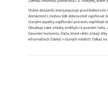
Zdeňku Smutnou (Univerzita J. E. Purkyně), které 
Online dotazník, který poputuje prostřednictvím 
domácností, mohou lidé dobrovolně vyplňovat do p
různými aspekty zajišťování potravin, například n
Obsahuje také otázky, směřující k poznání toho, 
časovém horizontu. Data, která vědci získají dí
informačních článků v různých médiích. Odkaz na 