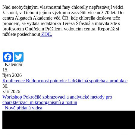
Nad neobyčejnými vlastnostmi řasy chlorelly nepřestávají vědci
žasnout, v Třeboni jejímu výzkumu zasvětili více než 70 let. Do
centra Algatech Akademie věd ČR, kde chlorella doslova teče
proudem, se vydala redaktorka Tereza Šťastná a mluvila zde s
profesorem Ondřejem Prášilem, vedoucím centra. Reportáž si
mžůete poslechnout
ZDE.
Facebook
Twitter
Kalendář
15.
říjen 2026
Konference Budoucnost potravin: Udržitelná spotřeba a produkce
30.
září 2026
Workshop Pokročilé zobrazovací a analytické metody pro
charakterizaci mikroorganismů a rostlin
Nově přidaná videa