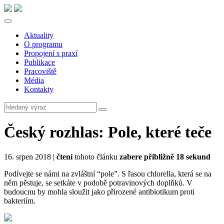
Aktuality
O programu
Propojení s praxí
Publikace
Pracoviště
Média
Kontakty
Český rozhlas: Pole, které teče
16. srpen 2018 |
čtení
tohoto článku
zabere přibližně 18 sekund
Podívejte se námi na zvláštní “pole”. S řasou chlorella, která se na
něm pěstuje, se setkáte v podobě potravinových doplňků. V
budoucnu by mohla sloužit jako přirozené antibiotikum proti
bakteriím.