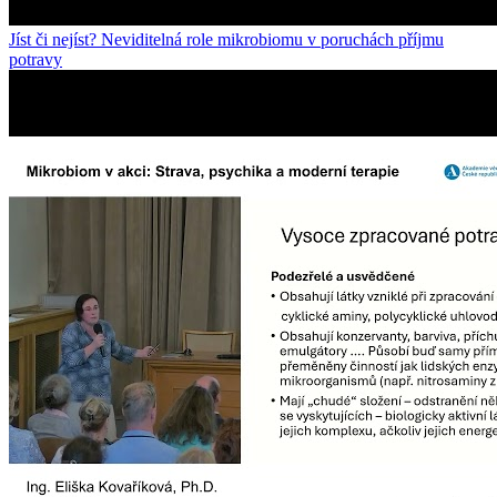
Jíst či nejíst? Neviditelná role mikrobiomu v poruchách příjmu
potravy