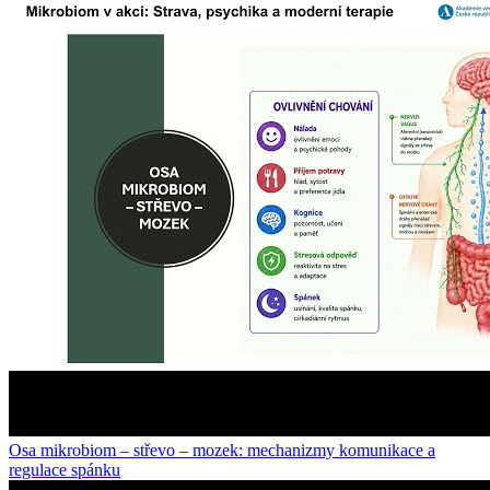
Osa mikrobiom – střevo – mozek: mechanizmy komunikace a
regulace spánku