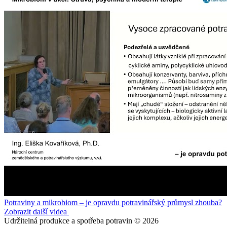
Potraviny a mikrobiom – je opravdu potravinářský průmysl zhouba?
Zobrazit další videa
Udržitelná produkce a spotřeba potravin © 2026