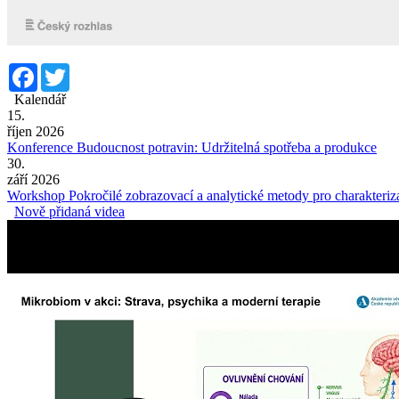
Facebook
Twitter
Kalendář
15.
říjen 2026
Konference Budoucnost potravin: Udržitelná spotřeba a produkce
30.
září 2026
Workshop Pokročilé zobrazovací a analytické metody pro charakteriza
Nově přidaná videa