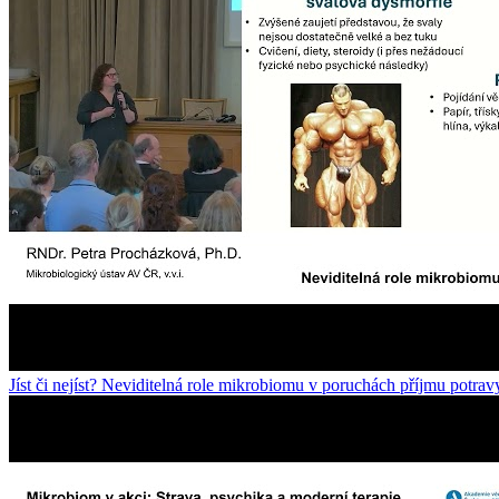
Jíst či nejíst? Neviditelná role mikrobiomu v poruchách příjmu potrav