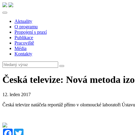
Aktuality
O programu
Propojení s praxí
Publikace
Pracoviště
Média
Kontakty
Česká televize: Nová metoda iz
12. leden 2017
Česká televize natáčela reportáž přímo v olomoucké laboratoři Ústa
Facebook
Twitter