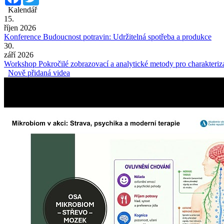
Kalendář
15.
říjen 2026
Konference Budoucnost potravin: Udržitelná spotřeba a produkce
30.
září 2026
Workshop Pokročilé zobrazovací a analytické metody pro charakteriza
Nově přidaná videa