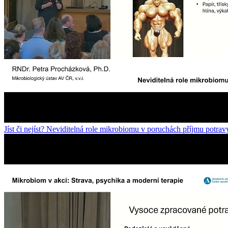
Jíst či nejíst? Neviditelná role mikrobiomu v poruchách příjmu potrav