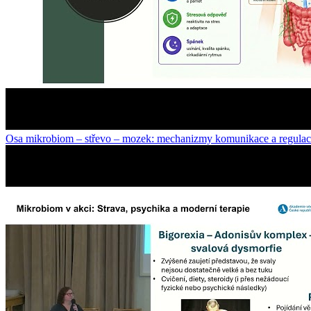
Osa mikrobiom – střevo – mozek: mechanizmy komunikace a regula