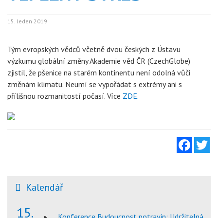
15. leden 2019
Tým evropských vědců včetně dvou českých z Ústavu
výzkumu globální změny Akademie věd ČR (CzechGlobe)
zjistil, že pšenice na starém kontinentu není odolná vůči
změnám klimatu. Neumí se vypořádat s extrémy ani s
přílišnou rozmanitostí počasí. Více
ZDE.
Facebo
Tw
Kalendář
15.
Konference Budoucnost potravin: Udržitelná