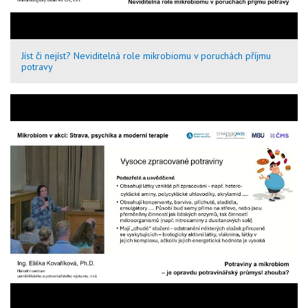
Jíst či nejíst? Neviditelná role mikrobiomu v poruchách příjmu
potravy