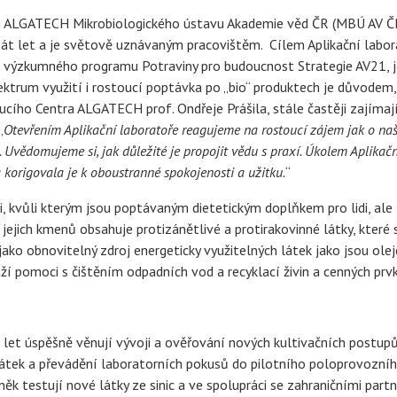
um ALGATECH Mikrobiologického ústavu Akademie věd ČR (MBÚ AV ČR
át let a je světově uznávaným pracovištěm. Cílem Aplikační labor
i výzkumného programu Potraviny pro budoucnost Strategie AV21, j
pektrum využití i rostoucí poptávka po „bio“ produktech je důvodem,
ucího Centra ALGATECH prof. Ondřeje Prášila, stále častěji zajímaj
„
Otevřením Aplikační laboratoře reagujeme na rostoucí zájem jak o na
 Uvědomujeme si, jak důležité je propojit vědu s praxí. Úkolem Aplikačn
 korigovala je k oboustranné spokojenosti a užitku.
“
i, kvůli kterým jsou poptávaným dietetickým doplňkem pro lidi, ale
 jejich kmenů obsahuje protizánětlivé a protirakovinné látky, které 
jako obnovitelný zdroj energeticky využitelných látek jako jsou ole
ží pomoci s čištěním odpadních vod a recyklací živin a cenných prv
t úspěšně věnují vývoji a ověřování nových kultivačních postupů
 látek a převádění laboratorních pokusů do pilotního poloprovozní
k testují nové látky ze sinic a ve spolupráci se zahraničními partn