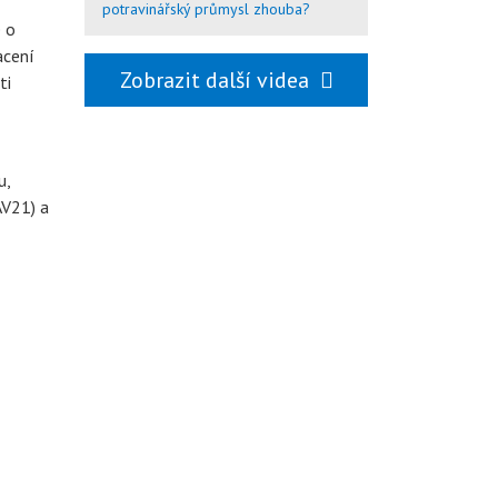
potravinářský průmysl zhouba?
e o
acení
Zobrazit další videa
ti
u,
AV21) a