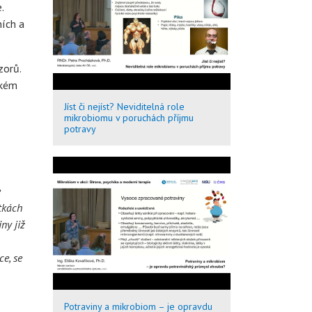
.
ních a
zorů.
ském
Jíst či nejíst? Neviditelná role
mikrobiomu v poruchách příjmu
potravy
e
otkách
ny již
e, se
Potraviny a mikrobiom – je opravdu