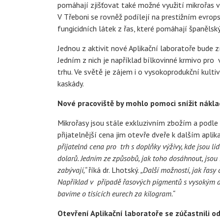
pomáhají zjišťovat také možné využití mikrořas v 
V Třeboni se rovněž podílejí na prestižním evrop
fungicidních látek z řas, které pomáhají španěls
Jednou z aktivit nové Aplikační laboratoře bude 
Jedním z nich je například bílkovinné krmivo pro
trhu. Ve světě je zájem i o vysokoprodukční kult
kaskády.
Nové pracoviště by mohlo pomoci snížit nákla
Mikrořasy jsou stále exkluzivním zbožím a podle 
přijatelnější cena jim otevře dveře k dalším apli
přijatelná cena pro trh s doplňky výživy, kde jsou l
dolarů. Jedním ze způsobů, jak toho dosáhnout, jsou
zabývají,“
říká dr. Lhotský.
„Další možností, jak řasy 
Například v případě řasových pigmentů s vysokým a
bavíme o tisících eurech za kilogram.“
Otevření Aplikační laboratoře se zúčastnili od