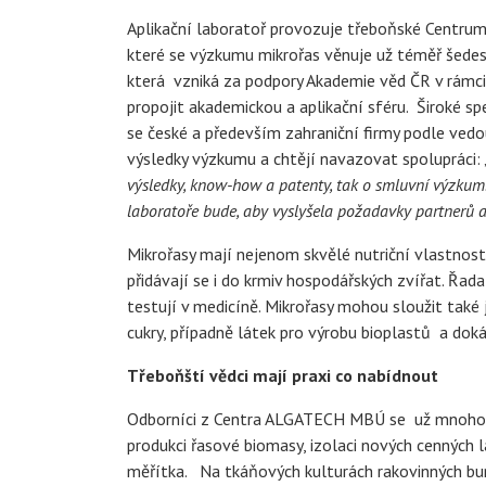
Aplikační laboratoř provozuje třeboňské Centr
které se výzkumu mikrořas věnuje už téměř šedes
která vzniká za podpory Akademie věd ČR v rámc
propojit akademickou a aplikační sféru. Široké s
se české a především zahraniční firmy podle vedo
výsledky výzkumu a chtějí navazovat spolupráci: 
výsledky, know-how a patenty, tak o smluvní výzkum.
laboratoře bude, aby vyslyšela požadavky partnerů a
Mikrořasy mají nejenom skvělé nutriční vlastnost
přidávají se i do krmiv hospodářských zvířat. Řada
testují v medicíně. Mikrořasy mohou sloužit také 
cukry, případně látek pro výrobu bioplastů a doká
Třeboňští vědci mají praxi co nabídnout
Odborníci z Centra ALGATECH MBÚ se už mnoho le
produkci řasové biomasy, izolaci nových cenných
měřítka. Na tkáňových kulturách rakovinných buně