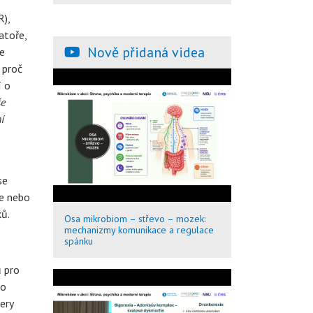
),
atoře,
Nově přidaná videa
e
 proč
í o
še
í
se
je nebo
ků.
Osa mikrobiom – střevo – mozek:
mechanizmy komunikace a regulace
spánku
 pro
ho
ery