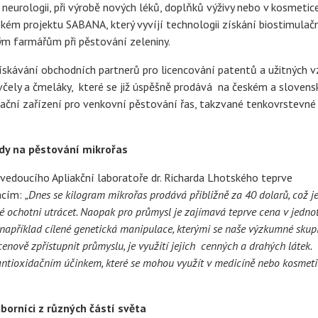
neurologii, při výrobě nových léků, doplňků výživy nebo v kosmetice
ském projektu SABANA, který vyvíjí technologii získání biostimulač
kým farmářům při pěstování zeleniny.
získávání obchodních partnerů pro licencování patentů a užitných v
 včely a čmeláky, které se již úspěšně prodává na českém a sloven
ivační zařízení pro venkovní pěstování řas, takzvané tenkovrstevné
dy na pěstování mikrořas
vedoucího Apliakční laboratoře dr. Richarda Lhotského teprve
kacím:
„Dnes se kilogram mikrořas prodává přibližně za 40 dolarů, což j
idé ochotni utrácet. Naopak pro průmysl je zajímavá teprve cena v jedn
 například cílené genetická manipulace, kterými se naše výzkumné skupi
cenově zpřístupnit průmyslu, je využití jejich cenných a drahých látek.
ntioxidačním účinkem, které se mohou využít v medicíně nebo kosmetic
borníci z různých částí světa