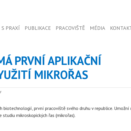
 S PRAXÍ
PUBLIKACE
PRACOVIŠTĚ
MÉDIA
KONTAK
MÁ PRVNÍ APLIKAČNÍ
YUŽITÍ MIKROŘAS
y
h biotechnologií, první pracoviště svého druhu v republice. Umožní r
 studiu mikroskopických řas (mikrořas).