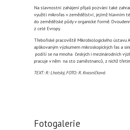
Na slavnostní zahájení přijali pozvání také zahra
využití mikrořas v zemědělství, jejímž hlavním t
do zemědělské půdy v organické formě. Dvoudenní 
z celé Evropy.
Třeboňské pracoviště Mikrobiologického ústavu AV
aplikovaným výzkumem mikroskopických řas a sini
podílí se na mnoha českých i mezinárodních výzk
pracuje v něm na sto zaměstnanců, z nichž třetina
TEXT: R: Lhotský, FOTO: R. Kvasničková
Fotogalerie