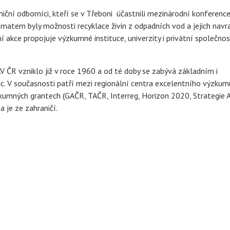
niční odborníci, kteří se v Třeboni účastnili mezinárodní konferenc
ématem byly možnosti recyklace živin z odpadních vod a jejich navr
akce propojuje výzkumné instituce, univerzity i privátní společnos
 ČR vzniklo již v roce 1960 a od té doby se zabývá základním i
c. V současnosti patří mezi regionální centra excelentního výzkum
umných grantech (GAČR, TAČR, Interreg, Horizon 2020, Strategie 
 je ze zahraničí.