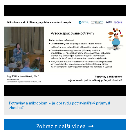
Potraviny a mikrobiom – je opravdu potravinářský průmysl
zhouba?
Zobrazit další videa