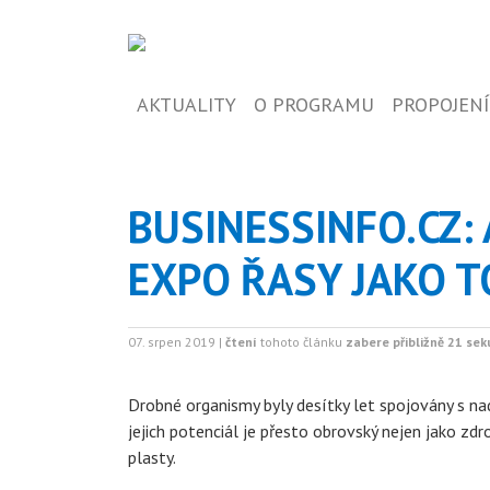
AKTUALITY
O PROGRAMU
PROPOJENÍ
BUSINESSINFO.CZ:
EXPO ŘASY JAKO T
07. srpen 2019 |
čtení
tohoto článku
zabere přibližně 21 se
Drobné organismy byly desítky let spojovány s na
jejich potenciál je přesto obrovský nejen jako zdr
plasty.