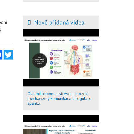
Nově přidaná videa
boni
ý
Facebook
Twitter
Osa mikrobiom – střevo – mozek:
mechanizmy komunikace a regulace
spánku