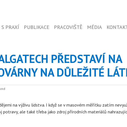
 S PRAXÍ
PUBLIKACE
PRACOVIŠTĚ
MÉDIA
KONTAK
 ALGATECH PŘEDSTAVÍ NA
OVÁRNY NA DŮLEŽITÉ LÁT
kund
dějemi na výživu lidstva. I když se v masovém měřítku zatím nevyuž
oj potravy, ale také třeba jako zdroj přírodních materiálů nahrazují