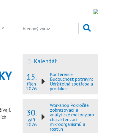
TY
Kalendář
KY
15.
Konference
Budoucnost potravin:
Udržitelná spotřeba a
říjen
produkce
2026
Workshop Pokročilé
30.
ívají,
zobrazovací a
analytické metody pro
cích
charakterizaci
září
mikroorganismů a
2026
rostlin