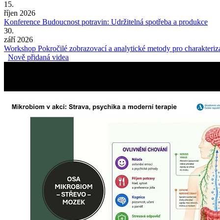
15.
říjen 2026
Konference Budoucnost potravin: Udržitelná spotřeba a produkce
30.
září 2026
Workshop Pokročilé zobrazovací a analytické metody pro charakteriza
Nově přidaná videa