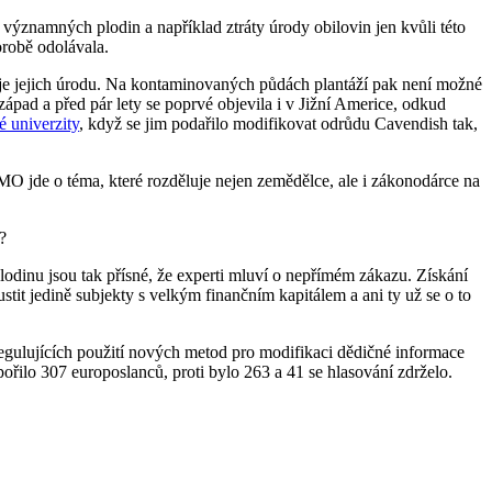
významných plodin a například ztráty úrody obilovin jen kvůli této
orobě odolávala.
je jejich úrodu. Na kontaminovaných půdách plantáží pak není možné
pad a před pár lety se poprvé objevila i v Jižní Americe, odkud
é univerzity
, když se jim podařilo modifikovat odrůdu Cavendish tak,
MO jde o téma, které rozděluje nejen zemědělce, ale i zákonodárce na
?
dinu jsou tak přísné, že experti mluví o nepřímém zákazu. Získání
tit jedině subjekty s velkým finančním kapitálem a ani ty už se o to
regulujících použití nových metod pro modifikaci dědičné informace
řilo 307 europoslanců, proti bylo 263 a 41 se hlasování zdrželo.