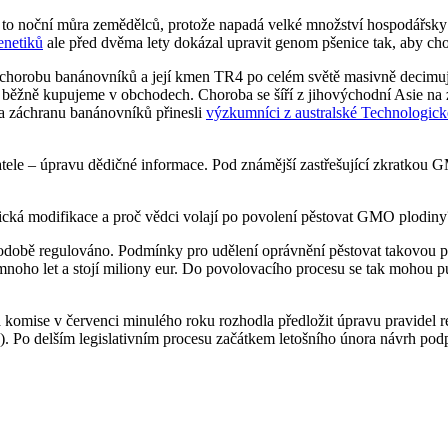
e to noční můra zemědělců, protože napadá velké množství hospodářsky 
enetiků
ale před dvěma lety dokázal upravit genom pšenice tak, aby ch
 chorobu banánovníků a její kmen TR4 po celém světě masivně decimu
běžně kupujeme v obchodech. Choroba se šíří z jihovýchodní Asie na zá
a záchranu banánovníků přinesli
výzkumníci z australské Technologick
tele – úpravu dědičné informace. Pod známější zastřešující zkratkou G
.
tická modifikace a proč vědci volají po povolení pěstovat GMO plodiny
odobě regulováno. Podmínky pro udělení oprávnění pěstovat takovou plo
noho let a stojí miliony eur. Do povolovacího procesu se tak mohou pus
á komise v červenci minulého roku rozhodla předložit úpravu pravidel 
Po delším legislativním procesu začátkem letošního února návrh podpo