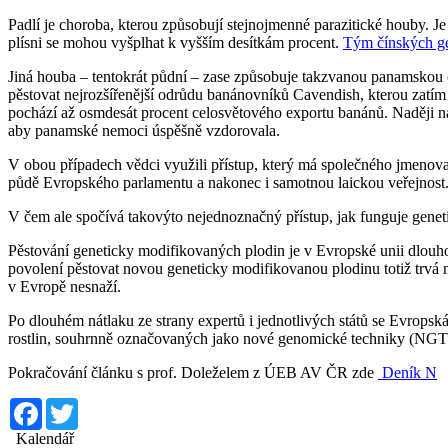
Padlí je choroba, kterou způsobují stejnojmenné parazitické houby. J
plísni se mohou vyšplhat k vyšším desítkám procent.
Tým čínských g
Jiná houba – tentokrát půdní – zase způsobuje takzvanou panamskou
pěstovat nejrozšířenější odrůdu banánovníků Cavendish, kterou zatím 
pochází až osmdesát procent celosvětového exportu banánů. Naději n
aby panamské nemoci úspěšně vzdorovala.
V obou případech vědci využili přístup, který má společného jmenova
půdě Evropského parlamentu a nakonec i samotnou laickou veřejnost
V čem ale spočívá takovýto nejednoznačný přístup, jak funguje gene
Pěstování geneticky modifikovaných plodin je v Evropské unii dlouh
povolení pěstovat novou geneticky modifikovanou plodinu totiž trvá m
v Evropě nesnaží.
Po dlouhém nátlaku ze strany expertů i jednotlivých států se Evropsk
rostlin, souhrnně označovaných jako nové genomické techniky (NGT). 
Pokračování článku s prof. Doleželem z ÚEB AV ČR zde
Deník N
Facebook
Twitter
Kalendář