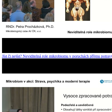
Jíst či nejíst? Neviditelná role mikrobiomu v poruchách příjmu potrav