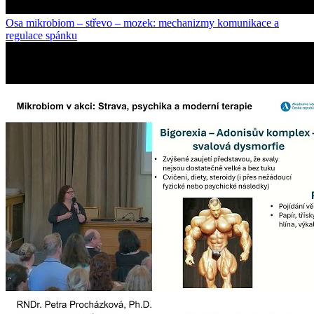
Osa mikrobiom – střevo – mozek: mechanizmy komunikace a
regulace spánku