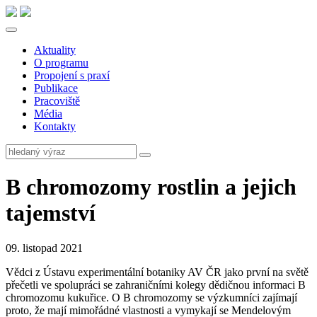
Aktuality
O programu
Propojení s praxí
Publikace
Pracoviště
Média
Kontakty
B chromozomy rostlin a jejich
tajemství
09. listopad 2021
Vědci z Ústavu experimentální botaniky AV ČR jako první na světě
přečetli ve spolupráci se zahraničními kolegy dědičnou informaci B
chromozomu kukuřice. O B chromozomy se výzkumníci zajímají
proto, že mají mimořádné vlastnosti a vymykají se Mendelovým