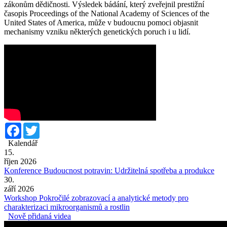
zákonům dědičnosti. Výsledek bádání, který zveřejnil prestižní
časopis Proceedings of the National Academy of Sciences of the
United States of America, může v budoucnu pomoci objasnit
mechanismy vzniku některých genetických poruch i u lidí.
Facebook
Twitter
Kalendář
15.
říjen 2026
Konference Budoucnost potravin: Udržitelná spotřeba a produkce
30.
září 2026
Workshop Pokročilé zobrazovací a analytické metody pro
charakterizaci mikroorganismů a rostlin
Nově přidaná videa