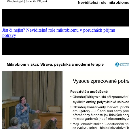
Jíst či nejíst? Neviditelná role mikrobiomu v poruchách příjmu
potravy