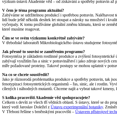
výzkum ústavů Akademie věd – od získávání a spotřeby potravin až p
V čem je téma programu aktuální?
Zabýváme se udržitelnou produkcí i spotřebou potravin. Naléhavost tém
lidí bude ještě několik desítek let stoupat a nároky na množství i k
vyčerpaly. K tomu prožíváme globální změnu klimatu, která se zeměděl
které musíme reagovat.
Čím se ve svém výzkumu konkrétně zabýváte?
V třeboňské laboratoři Mikrobiologického ústavu studujeme fotosynt
Jak přesně to souvisí se zaměřením programu?
Fotosyntéza je základem rostlinné produkce a zvýšení fotosyntetick
zabývají využitím řas a sinic v potravinářství i jako zdroje nových 
míře požadované proteiny. Takové postupy se mohou uplatnit v potrav
Na co se chcete soustředit?
Jako je různorodá problematika produkce a spotřeby potravin, tak j
fenotypizaci fotosyntetických organismů – řas, sinic, ale i rostlin. 
cílených i náhodných mutantů. Chceme najít a vybrat takové kmeny,
S kolika pracovišti Akademie věd spolupracujete?
Celkem s devíti ze všech tří vědních oblastí. S ústavy, které se d
který vedl Jaroslav Doležel z
Ústavu experimentální botaniky
. Zmíně
V Třeboni řešíme s brněnskými pracovišti –
Ústavem přístrojové tech