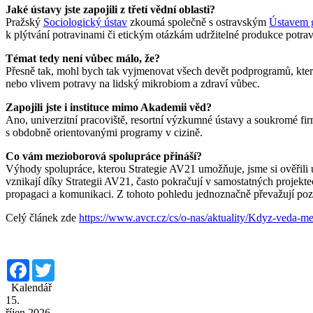
Jaké ústavy jste zapojili z třetí vědní oblasti?
Pražský
Sociologický ústav
zkoumá společně s ostravským
Ústavem 
k plýtvání potravinami či etickým otázkám udržitelné produkce potrav
Témat tedy není vůbec málo, že?
Přesně tak, mohl bych tak vyjmenovat všech devět podprogramů, které
nebo vlivem potravy na lidský mikrobiom a zdraví vůbec.
Zapojili jste i instituce mimo Akademii věd?
Ano, univerzitní pracoviště, resortní výzkumné ústavy a soukromé firm
s obdobně orientovanými programy v cizině.
Co vám mezioborová spolupráce přináší?
Výhody spolupráce, kterou Strategie AV21 umožňuje, jsme si ověřili 
vznikají díky Strategii AV21, často pokračují v samostatných projekte
propagaci a komunikaci. Z tohoto pohledu jednoznačně převažují po
Celý článek zde
https://www.avcr.cz/cs/o-nas/aktuality/Kdyz-veda-me
Facebook
Twitter
Kalendář
15.
říjen 2026