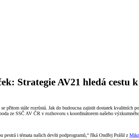
ek: Strategie AV21 hledá cestu 
se přitom stále rozrůstá. Jak do budoucna zajistit dostatek kvalitních p
oboda ze SSČ AV ČR v rozhovoru s koordinátorem našeho výzkumného
u pestrá i témata našich devíti podprogramů,“ říká Ondřej Prášil z
Mikr