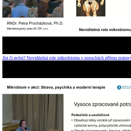
Jíst či nejíst? Neviditelná role mikrobiomu v poruchách příjmu potrav