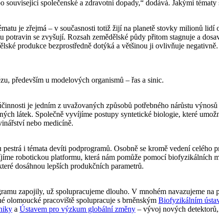
o související společenské a zdravotní dopady,“ dodává. Jakými tématy
atu je zřejmá – v současnosti totiž žijí na planetě stovky milionů lid
valitu potravin se zvyšují. Rozsah zemědělské půdy přitom stagnuje a d
ské produkce bezprostředně dotýká a většinou ji ovlivňuje negativně. P
ézu, především u modelových organismů – řas a sinic.
é účinnosti je jedním z uvažovaných způsobů potřebného nárůstu výnos
cenných látek. Společně vyvíjíme postupy syntetické biologie, které um
inářství nebo medicíně.
sou pestrá i témata devíti podprogramů. Osobně se kromě vedení celéh
Vyvíjíme robotickou platformu, která nám pomůže pomocí biofyzikálních 
 které dosáhnou lepších produkčních parametrů.
o programu zapojily, už spolupracujeme dlouho. V mnohém navazujeme n
né olomoucké pracoviště spolupracuje s brněnským
Biofyzikálním úst
niky
a
Ústavem pro výzkum globální změny
– vývoj nových detektorů, 