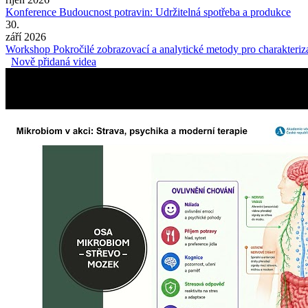
Konference Budoucnost potravin: Udržitelná spotřeba a produkce
30.
září 2026
Workshop Pokročilé zobrazovací a analytické metody pro charakteriza
Nově přidaná videa