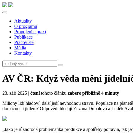
Aktuality
O programu
Propojení s praxí
Publikace
Pracoviště
Média
Kontakty
AV ČR: Když věda mění jídelníč
23. září 2025 |
čtení
tohoto článku
zabere přibližně 4 minuty
Miliony lidí hladoví, další jedí nevhodnou stravu. Populace na planetě 
domácnosti jídlem? Odpovědi hledají Zuzana Dupalová a Luděk Sv
„Jako je různorodá problematika produkce a spotřeby potravin, tak jso