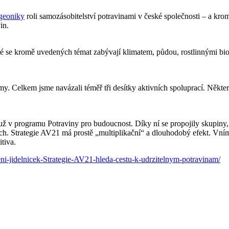
geoniky
roli samozásobitelství potravinami v české společnosti – a k
in.
 se kromě uvedených témat zabývají klimatem, půdou, rostlinnými biote
y. Celkem jsme navázali téměř tři desítky aktivních spoluprací. Někter
už v programu Potraviny pro budoucnost. Díky ní se propojily skupiny,
ch. Strategie AV21 má prostě „multiplikační“ a dlouhodobý efekt. Vnímám
zitiva.
ni-jidelnicek-Strategie-AV21-hleda-cestu-k-udrzitelnym-potravinam/