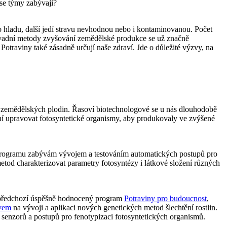
 se týmy zabývají?
í o hladu, další jedí stravu nevhodnou nebo i kontaminovanou. Počet
osavadní metody zvyšování zemědělské produkce se už značně
otraviny také zásadně určují naše zdraví. Jde o důležité výzvy, na
ů zemědělských plodin. Řasoví biotechnologové se u nás dlouhodobě
ožní upravovat fotosyntetické organismy, aby produkovaly ve zvýšené
o programu zabývám vývojem a testováním automatických postupů pro
metod charakterizovat parametry fotosyntézy i látkové složení různých
a předchozí úspěšně hodnocený program
Potraviny pro budoucnost
,
avem
na vývoji a aplikaci nových genetických metod šlechtění rostlin.
senzorů a postupů pro fenotypizaci fotosyntetických organismů.