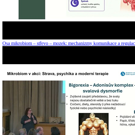
Osa mikrobiom – střevo – mozek: mechanizmy komunikace a regula