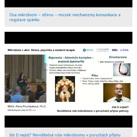
Osa mikrobiom – střevo – mozek: mechanizmy komunikace a
regulace spánku
Jíst či nejíst? Neviditelná role mikrobiomu v poruchách příjmu