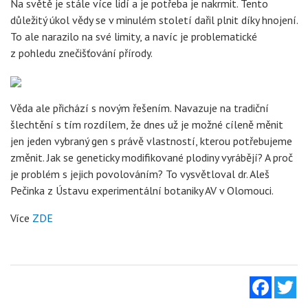
Na světě je stále více lidí a je potřeba je nakrmit. Tento
důležitý úkol vědy se v minulém století dařil plnit díky hnojení.
To ale narazilo na své limity, a navíc je problematické
z pohledu znečišťování přírody.
Věda ale přichází s novým řešením. Navazuje na tradiční
šlechtění s tím rozdílem, že dnes už je možné cíleně měnit
jen jeden vybraný gen s právě vlastností, kterou potřebujeme
změnit. Jak se geneticky modifikované plodiny vyrábějí? A proč
je problém s jejich povolováním? To vysvětloval dr. Aleš
Pečinka z Ústavu experimentální botaniky AV v Olomouci.
Více
ZDE
Facebo
Tw