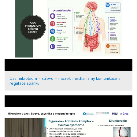
Osa mikrobiom – střevo – mozek: mechanizmy komunikace a
regulace spánku