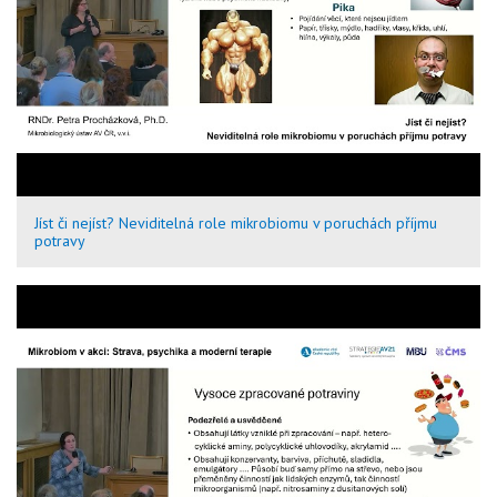
Jíst či nejíst? Neviditelná role mikrobiomu v poruchách příjmu
potravy