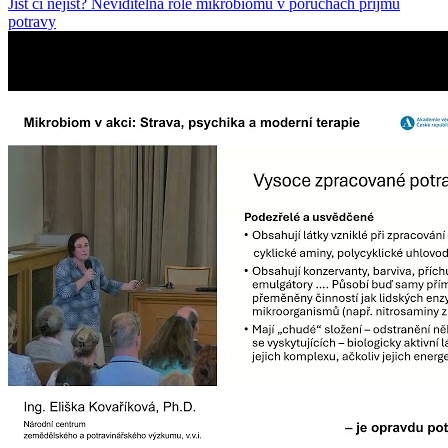
Jíst či nejíst? Neviditelná role mikrobiomu v poruchách příjmu
potravy