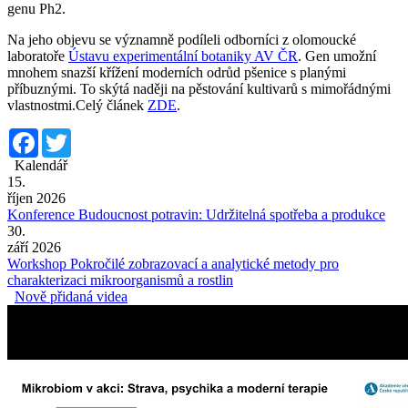
genu Ph2.
Na jeho objevu se významně podíleli odborníci z olomoucké
laboratoře
Ústavu experimentální botaniky AV ČR
. Gen umožní
mnohem snazší křížení moderních odrůd pšenice s planými
příbuznými. To skýtá naději na pěstování kultivarů s mimořádnými
vlastnostmi.Celý článek
ZDE
.
Facebook
Twitter
Kalendář
15.
říjen 2026
Konference Budoucnost potravin: Udržitelná spotřeba a produkce
30.
září 2026
Workshop Pokročilé zobrazovací a analytické metody pro
charakterizaci mikroorganismů a rostlin
Nově přidaná videa