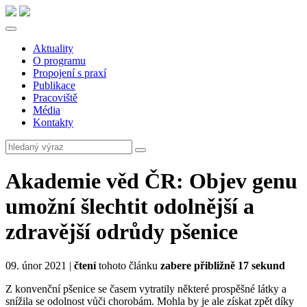
Aktuality
O programu
Propojení s praxí
Publikace
Pracoviště
Média
Kontakty
Akademie věd ČR: Objev genu
umožní šlechtit odolnější a
zdravější odrůdy pšenice
09. únor 2021 |
čtení
tohoto článku
zabere přibližně 17 sekund
Z konvenční pšenice se časem vytratily některé prospěšné látky a
snížila se odolnost vůči chorobám. Mohla by je ale získat zpět díky