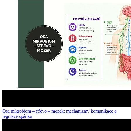
Osa mikrobiom – střevo – mozek: mechanizmy komunikace a
regulace spánku