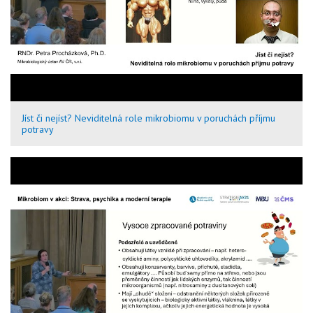
Jíst či nejíst? Neviditelná role mikrobiomu v poruchách příjmu
potravy