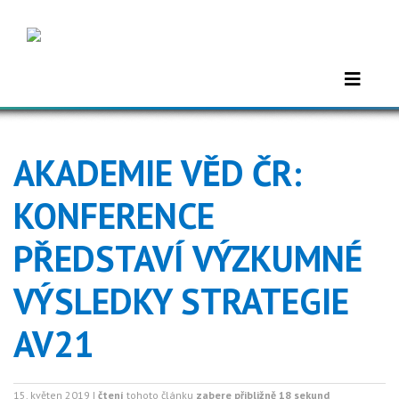
AKADEMIE VĚD ČR:
KONFERENCE
PŘEDSTAVÍ VÝZKUMNÉ
VÝSLEDKY STRATEGIE
AV21
15. květen 2019 |
čtení
tohoto článku
zabere přibližně 18 sekund