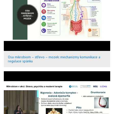
Osa mikrobiom – střevo – mozek: mechanizmy komunikace a
regulace spánku